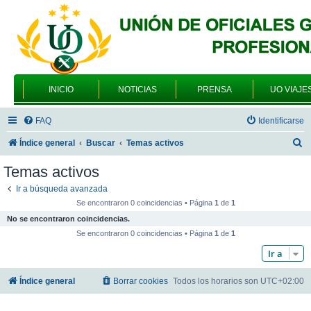
INICIO
NOTICIAS
PRENSA
UO VIAJE
FAQ
Identificarse
B
Índice general
Buscar
Temas activos
u
Temas activos
s
Ir a búsqueda avanzada
c
Se encontraron 0 coincidencias • Página
1
de
1
a
No se encontraron coincidencias.
r
Se encontraron 0 coincidencias • Página
1
de
1
Ir a
Índice general
Borrar cookies
Todos los horarios son
UTC+02:00