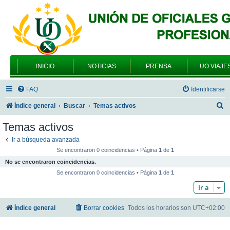
INICIO
NOTICIAS
PRENSA
UO VIAJE
FAQ
Identificarse
B
Índice general
Buscar
Temas activos
u
Temas activos
s
Ir a búsqueda avanzada
c
Se encontraron 0 coincidencias • Página
1
de
1
a
No se encontraron coincidencias.
r
Se encontraron 0 coincidencias • Página
1
de
1
Ir a
Índice general
Borrar cookies
Todos los horarios son
UTC+02:00