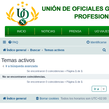
INICIO
NOTICIAS
PRENSA
UO VIAJE
FAQ
Identificarse
B
Índice general
Buscar
Temas activos
u
Temas activos
s
Ir a búsqueda avanzada
c
Se encontraron 0 coincidencias • Página
1
de
1
a
No se encontraron coincidencias.
r
Se encontraron 0 coincidencias • Página
1
de
1
Ir a
Índice general
Borrar cookies
Todos los horarios son
UTC+02:00