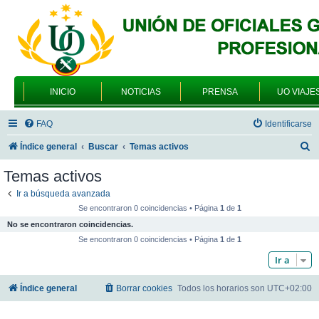
INICIO
NOTICIAS
PRENSA
UO VIAJE
FAQ
Identificarse
B
Índice general
Buscar
Temas activos
u
Temas activos
s
Ir a búsqueda avanzada
c
Se encontraron 0 coincidencias • Página
1
de
1
a
No se encontraron coincidencias.
r
Se encontraron 0 coincidencias • Página
1
de
1
Ir a
Índice general
Borrar cookies
Todos los horarios son
UTC+02:00