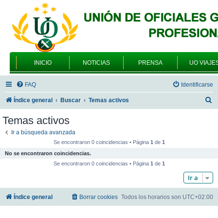
INICIO
NOTICIAS
PRENSA
UO VIAJE
FAQ
Identificarse
B
Índice general
Buscar
Temas activos
u
Temas activos
s
Ir a búsqueda avanzada
c
Se encontraron 0 coincidencias • Página
1
de
1
a
No se encontraron coincidencias.
r
Se encontraron 0 coincidencias • Página
1
de
1
Ir a
Índice general
Borrar cookies
Todos los horarios son
UTC+02:00