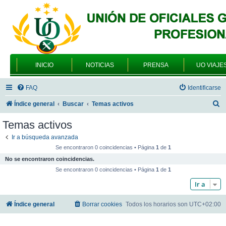
INICIO
NOTICIAS
PRENSA
UO VIAJE
FAQ
Identificarse
B
Índice general
Buscar
Temas activos
u
Temas activos
s
Ir a búsqueda avanzada
c
Se encontraron 0 coincidencias • Página
1
de
1
a
No se encontraron coincidencias.
r
Se encontraron 0 coincidencias • Página
1
de
1
Ir a
Índice general
Borrar cookies
Todos los horarios son
UTC+02:00