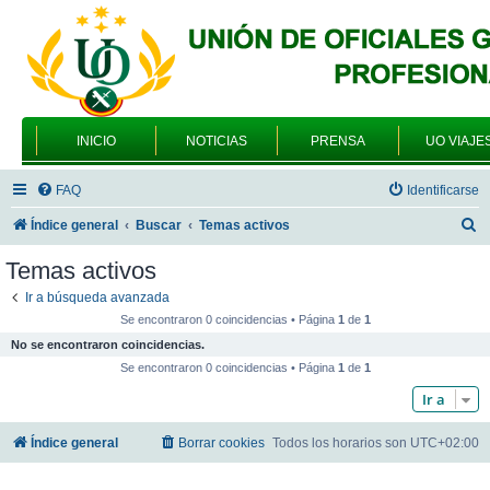
INICIO
NOTICIAS
PRENSA
UO VIAJE
FAQ
Identificarse
B
Índice general
Buscar
Temas activos
u
Temas activos
s
Ir a búsqueda avanzada
c
Se encontraron 0 coincidencias • Página
1
de
1
a
No se encontraron coincidencias.
r
Se encontraron 0 coincidencias • Página
1
de
1
Ir a
Índice general
Borrar cookies
Todos los horarios son
UTC+02:00