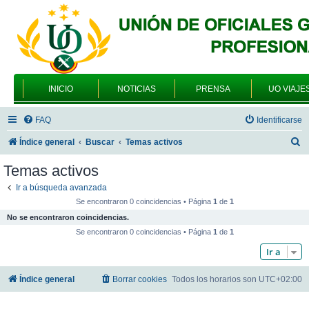
INICIO
NOTICIAS
PRENSA
UO VIAJE
FAQ
Identificarse
B
Índice general
Buscar
Temas activos
u
Temas activos
s
Ir a búsqueda avanzada
c
Se encontraron 0 coincidencias • Página
1
de
1
a
No se encontraron coincidencias.
r
Se encontraron 0 coincidencias • Página
1
de
1
Ir a
Índice general
Borrar cookies
Todos los horarios son
UTC+02:00