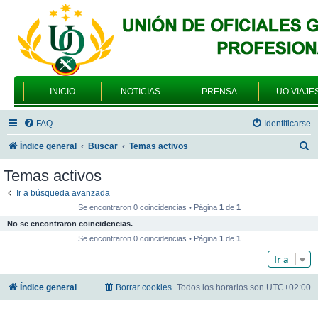
INICIO
NOTICIAS
PRENSA
UO VIAJE
FAQ
Identificarse
B
Índice general
Buscar
Temas activos
u
Temas activos
s
Ir a búsqueda avanzada
c
Se encontraron 0 coincidencias • Página
1
de
1
a
No se encontraron coincidencias.
r
Se encontraron 0 coincidencias • Página
1
de
1
Ir a
Índice general
Borrar cookies
Todos los horarios son
UTC+02:00