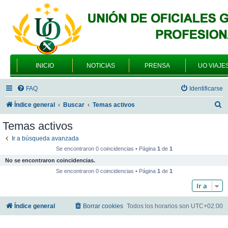
INICIO
NOTICIAS
PRENSA
UO VIAJE
FAQ
Identificarse
B
Índice general
Buscar
Temas activos
u
Temas activos
s
Ir a búsqueda avanzada
c
Se encontraron 0 coincidencias • Página
1
de
1
a
No se encontraron coincidencias.
r
Se encontraron 0 coincidencias • Página
1
de
1
Ir a
Índice general
Borrar cookies
Todos los horarios son
UTC+02:00