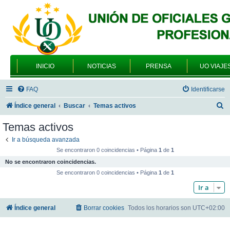
INICIO
NOTICIAS
PRENSA
UO VIAJE
FAQ
Identificarse
B
Índice general
Buscar
Temas activos
u
Temas activos
s
Ir a búsqueda avanzada
c
Se encontraron 0 coincidencias • Página
1
de
1
a
No se encontraron coincidencias.
r
Se encontraron 0 coincidencias • Página
1
de
1
Ir a
Índice general
Borrar cookies
Todos los horarios son
UTC+02:00