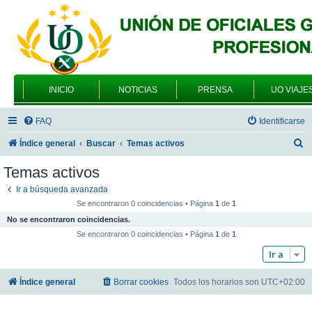
INICIO
NOTICIAS
PRENSA
UO VIAJE
FAQ
Identificarse
B
Índice general
Buscar
Temas activos
u
Temas activos
s
Ir a búsqueda avanzada
c
Se encontraron 0 coincidencias • Página
1
de
1
a
No se encontraron coincidencias.
r
Se encontraron 0 coincidencias • Página
1
de
1
Ir a
Índice general
Borrar cookies
Todos los horarios son
UTC+02:00