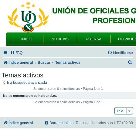
INICIO
NOTICIAS
PRENSA
UO VIAJE
FAQ
Identificarse
B
Índice general
Buscar
Temas activos
u
Temas activos
s
Ir a búsqueda avanzada
c
Se encontraron 0 coincidencias • Página
1
de
1
a
No se encontraron coincidencias.
r
Se encontraron 0 coincidencias • Página
1
de
1
Ir a
Índice general
Borrar cookies
Todos los horarios son
UTC+02:00