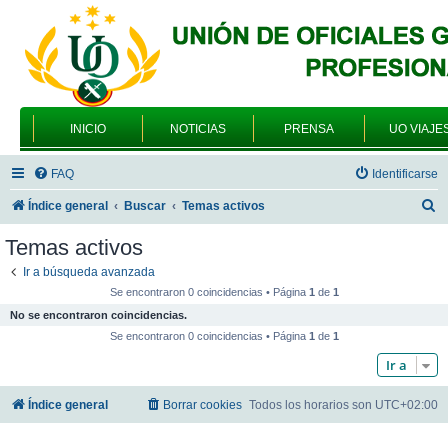
INICIO
NOTICIAS
PRENSA
UO VIAJE
FAQ
Identificarse
B
Índice general
Buscar
Temas activos
u
Temas activos
s
Ir a búsqueda avanzada
c
Se encontraron 0 coincidencias • Página
1
de
1
a
No se encontraron coincidencias.
r
Se encontraron 0 coincidencias • Página
1
de
1
Ir a
Índice general
Borrar cookies
Todos los horarios son
UTC+02:00