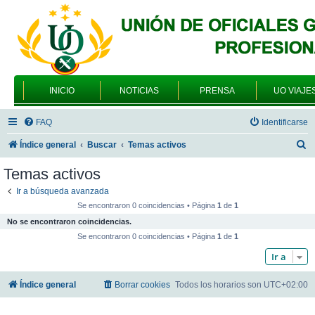
INICIO
NOTICIAS
PRENSA
UO VIAJE
FAQ
Identificarse
B
Índice general
Buscar
Temas activos
u
Temas activos
s
Ir a búsqueda avanzada
c
Se encontraron 0 coincidencias • Página
1
de
1
a
No se encontraron coincidencias.
r
Se encontraron 0 coincidencias • Página
1
de
1
Ir a
Índice general
Borrar cookies
Todos los horarios son
UTC+02:00