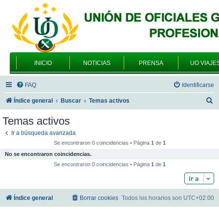
INICIO
NOTICIAS
PRENSA
UO VIAJE
FAQ
Identificarse
B
Índice general
Buscar
Temas activos
u
Temas activos
s
Ir a búsqueda avanzada
c
Se encontraron 0 coincidencias • Página
1
de
1
a
No se encontraron coincidencias.
r
Se encontraron 0 coincidencias • Página
1
de
1
Ir a
Índice general
Borrar cookies
Todos los horarios son
UTC+02:00