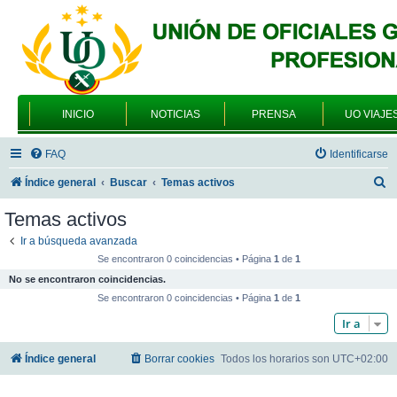
INICIO
NOTICIAS
PRENSA
UO VIAJE
FAQ
Identificarse
B
Índice general
Buscar
Temas activos
u
Temas activos
s
Ir a búsqueda avanzada
c
Se encontraron 0 coincidencias • Página
1
de
1
a
No se encontraron coincidencias.
r
Se encontraron 0 coincidencias • Página
1
de
1
Ir a
Índice general
Borrar cookies
Todos los horarios son
UTC+02:00