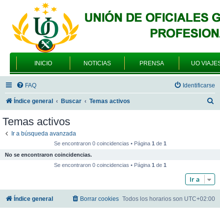
INICIO
NOTICIAS
PRENSA
UO VIAJE
FAQ
Identificarse
B
Índice general
Buscar
Temas activos
u
Temas activos
s
Ir a búsqueda avanzada
c
Se encontraron 0 coincidencias • Página
1
de
1
a
No se encontraron coincidencias.
r
Se encontraron 0 coincidencias • Página
1
de
1
Ir a
Índice general
Borrar cookies
Todos los horarios son
UTC+02:00