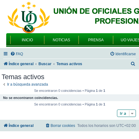
INICIO
NOTICIAS
PRENSA
UO VIAJE
FAQ
Identificarse
B
Índice general
Buscar
Temas activos
u
Temas activos
s
Ir a búsqueda avanzada
c
Se encontraron 0 coincidencias • Página
1
de
1
a
No se encontraron coincidencias.
r
Se encontraron 0 coincidencias • Página
1
de
1
Ir a
Índice general
Borrar cookies
Todos los horarios son
UTC+02:00