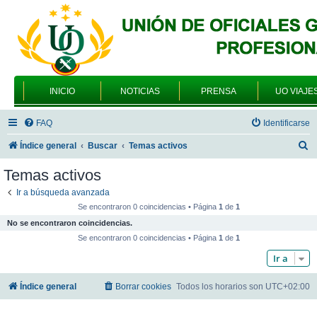
INICIO
NOTICIAS
PRENSA
UO VIAJE
FAQ
Identificarse
B
Índice general
Buscar
Temas activos
u
Temas activos
s
Ir a búsqueda avanzada
c
Se encontraron 0 coincidencias • Página
1
de
1
a
No se encontraron coincidencias.
r
Se encontraron 0 coincidencias • Página
1
de
1
Ir a
Índice general
Borrar cookies
Todos los horarios son
UTC+02:00