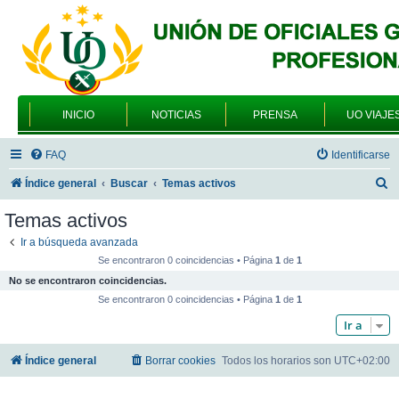
INICIO
NOTICIAS
PRENSA
UO VIAJE
FAQ
Identificarse
B
Índice general
Buscar
Temas activos
u
Temas activos
s
Ir a búsqueda avanzada
c
Se encontraron 0 coincidencias • Página
1
de
1
a
No se encontraron coincidencias.
r
Se encontraron 0 coincidencias • Página
1
de
1
Ir a
Índice general
Borrar cookies
Todos los horarios son
UTC+02:00