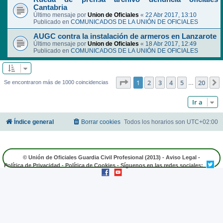
Cantabria
Último mensaje por
Union de Oficiales
«
22 Abr 2017, 13:10
Publicado en
COMUNICADOS DE LA UNIÓN DE OFICIALES
AUGC contra la instalación de armeros en Lanzarote
Último mensaje por
Union de Oficiales
«
18 Abr 2017, 12:49
Publicado en
COMUNICADOS DE LA UNIÓN DE OFICIALES
Página
1
de
20
1
2
3
4
5
20
Se encontraron más de 1000 coincidencias
…
Ir a
Índice general
Borrar cookies
Todos los horarios son
UTC+02:00
© Unión de Oficiales Guardia Civil Profesional (2013) -
Aviso Legal
-
Política de Privacidad
-
Política de Cookies
- Síguenos en las redes sociales: