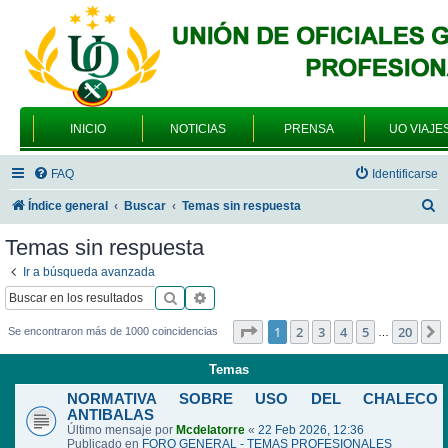
INICIO
NOTICIAS
PRENSA
UO VIAJE
FAQ
Identificarse
B
Índice general
Buscar
Temas sin respuesta
u
Temas sin respuesta
s
Ir a búsqueda avanzada
c
Buscar
Búsqueda avanzada
a
Página
1
de
20
1
2
3
4
5
20
Se encontraron más de 1000 coincidencias
…
r
Temas
NORMATIVA SOBRE USO DEL CHALECO
ANTIBALAS
Último mensaje por
Mcdelatorre
«
22 Feb 2026, 12:36
Publicado en
FORO GENERAL - TEMAS PROFESIONALES