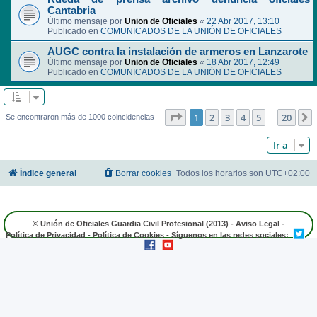
Cantabria
Último mensaje por
Union de Oficiales
«
22 Abr 2017, 13:10
Publicado en
COMUNICADOS DE LA UNIÓN DE OFICIALES
AUGC contra la instalación de armeros en Lanzarote
Último mensaje por
Union de Oficiales
«
18 Abr 2017, 12:49
Publicado en
COMUNICADOS DE LA UNIÓN DE OFICIALES
Página
1
de
20
1
2
3
4
5
20
Se encontraron más de 1000 coincidencias
…
Ir a
Índice general
Borrar cookies
Todos los horarios son
UTC+02:00
© Unión de Oficiales Guardia Civil Profesional (2013) -
Aviso Legal
-
Política de Privacidad
-
Política de Cookies
- Síguenos en las redes sociales: