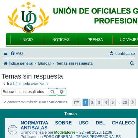
INICIO
NOTICIAS
PRENSA
UO VIAJE
FAQ
Identificarse
B
Índice general
Buscar
Temas sin respuesta
u
Temas sin respuesta
s
Ir a búsqueda avanzada
c
Buscar
Búsqueda avanzada
a
Página
1
de
20
1
2
3
4
5
20
Se encontraron más de 1000 coincidencias
…
r
Temas
NORMATIVA SOBRE USO DEL CHALECO
ANTIBALAS
Último mensaje por
Mcdelatorre
«
22 Feb 2026, 12:36
Publicado en
FORO GENERAL - TEMAS PROFESIONALES