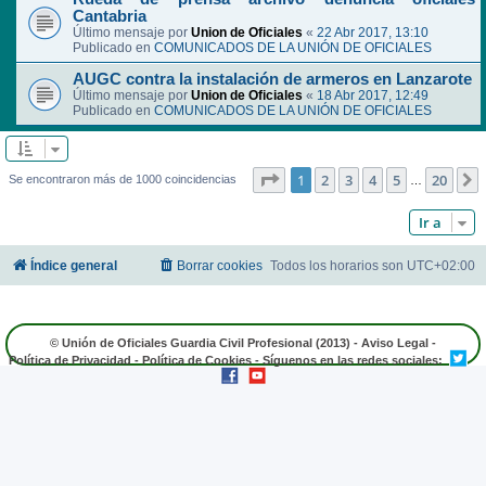
Cantabria
Último mensaje por
Union de Oficiales
«
22 Abr 2017, 13:10
Publicado en
COMUNICADOS DE LA UNIÓN DE OFICIALES
AUGC contra la instalación de armeros en Lanzarote
Último mensaje por
Union de Oficiales
«
18 Abr 2017, 12:49
Publicado en
COMUNICADOS DE LA UNIÓN DE OFICIALES
Página
1
de
20
1
2
3
4
5
20
Se encontraron más de 1000 coincidencias
…
Ir a
Índice general
Borrar cookies
Todos los horarios son
UTC+02:00
© Unión de Oficiales Guardia Civil Profesional (2013) -
Aviso Legal
-
Política de Privacidad
-
Política de Cookies
- Síguenos en las redes sociales: