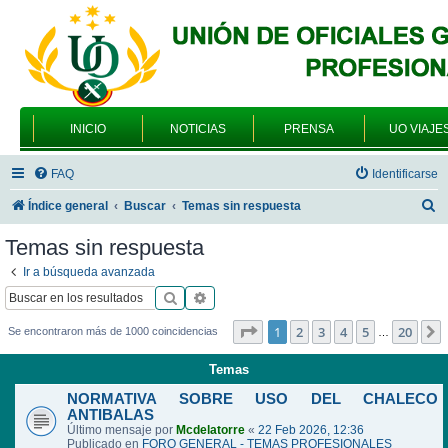
INICIO
NOTICIAS
PRENSA
UO VIAJE
FAQ
Identificarse
B
Índice general
Buscar
Temas sin respuesta
u
Temas sin respuesta
s
Ir a búsqueda avanzada
c
Buscar
Búsqueda avanzada
a
Página
1
de
20
1
2
3
4
5
20
Se encontraron más de 1000 coincidencias
…
r
Temas
NORMATIVA SOBRE USO DEL CHALECO
ANTIBALAS
Último mensaje por
Mcdelatorre
«
22 Feb 2026, 12:36
Publicado en
FORO GENERAL - TEMAS PROFESIONALES