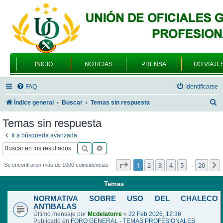
INICIO
NOTICIAS
PRENSA
UO VIAJE
FAQ
Identificarse
B
Índice general
Buscar
Temas sin respuesta
u
Temas sin respuesta
s
Ir a búsqueda avanzada
c
Buscar
Búsqueda avanzada
a
Página
1
de
20
1
2
3
4
5
20
Se encontraron más de 1000 coincidencias
…
r
Temas
NORMATIVA SOBRE USO DEL CHALECO
ANTIBALAS
Último mensaje por
Mcdelatorre
«
22 Feb 2026, 12:36
Publicado en
FORO GENERAL - TEMAS PROFESIONALES