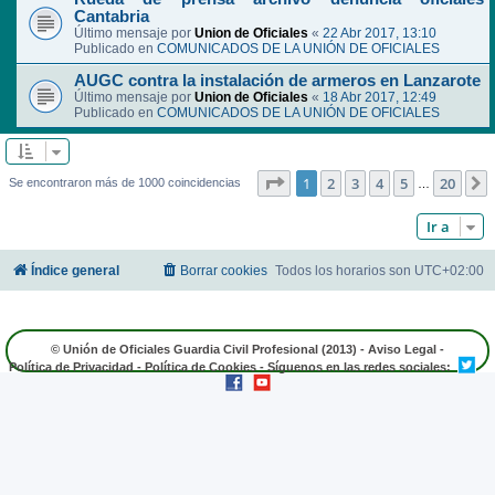
Cantabria
Último mensaje por
Union de Oficiales
«
22 Abr 2017, 13:10
Publicado en
COMUNICADOS DE LA UNIÓN DE OFICIALES
AUGC contra la instalación de armeros en Lanzarote
Último mensaje por
Union de Oficiales
«
18 Abr 2017, 12:49
Publicado en
COMUNICADOS DE LA UNIÓN DE OFICIALES
Página
1
de
20
1
2
3
4
5
20
Se encontraron más de 1000 coincidencias
…
Ir a
Índice general
Borrar cookies
Todos los horarios son
UTC+02:00
© Unión de Oficiales Guardia Civil Profesional (2013) -
Aviso Legal
-
Política de Privacidad
-
Política de Cookies
- Síguenos en las redes sociales: