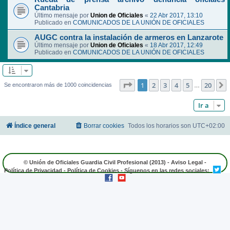
Cantabria
Último mensaje por
Union de Oficiales
«
22 Abr 2017, 13:10
Publicado en
COMUNICADOS DE LA UNIÓN DE OFICIALES
AUGC contra la instalación de armeros en Lanzarote
Último mensaje por
Union de Oficiales
«
18 Abr 2017, 12:49
Publicado en
COMUNICADOS DE LA UNIÓN DE OFICIALES
Página
1
de
20
1
2
3
4
5
20
Se encontraron más de 1000 coincidencias
…
Ir a
Índice general
Borrar cookies
Todos los horarios son
UTC+02:00
© Unión de Oficiales Guardia Civil Profesional (2013) -
Aviso Legal
-
Política de Privacidad
-
Política de Cookies
- Síguenos en las redes sociales: