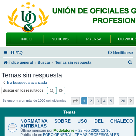
INICIO
NOTICIAS
PRENSA
UO VIAJE
FAQ
Identificarse
B
Índice general
Buscar
Temas sin respuesta
u
Temas sin respuesta
s
Ir a búsqueda avanzada
c
Buscar
Búsqueda avanzada
a
Página
1
de
20
1
2
3
4
5
20
Se encontraron más de 1000 coincidencias
…
r
Temas
NORMATIVA SOBRE USO DEL CHALECO
ANTIBALAS
Último mensaje por
Mcdelatorre
«
22 Feb 2026, 12:36
Publicado en
FORO GENERAL - TEMAS PROFESIONALES