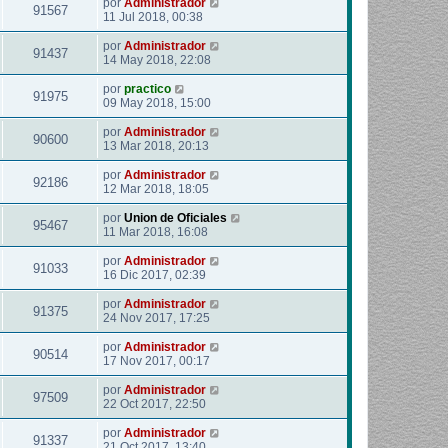
por
Administrador
91567
11 Jul 2018, 00:38
por
Administrador
91437
14 May 2018, 22:08
por
practico
91975
09 May 2018, 15:00
por
Administrador
90600
13 Mar 2018, 20:13
por
Administrador
92186
12 Mar 2018, 18:05
por
Union de Oficiales
95467
11 Mar 2018, 16:08
por
Administrador
91033
16 Dic 2017, 02:39
por
Administrador
91375
24 Nov 2017, 17:25
por
Administrador
90514
17 Nov 2017, 00:17
por
Administrador
97509
22 Oct 2017, 22:50
por
Administrador
91337
21 Oct 2017, 13:40