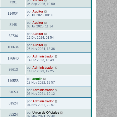
por
Auditor
7391
05 Sep 2025, 10:50
por
Auditor
114004
29 Jul 2025, 08:30
por
Auditor
8148
08 Jul 2025, 11:14
por
Auditor
62734
12 Dic 2024, 01:54
por
Auditor
100634
25 Nov 2024, 13:36
por
Administrador
176640
14 Dic 2023, 13:49
por
Administrador
76613
14 Dic 2023, 12:25
por
antolin
119558
18 Nov 2022, 19:57
por
Administrador
81653
05 Nov 2021, 19:12
por
Administrador
81924
04 Nov 2021, 22:57
por
Union de Oficiales
83224
07 May 2021, 22:48