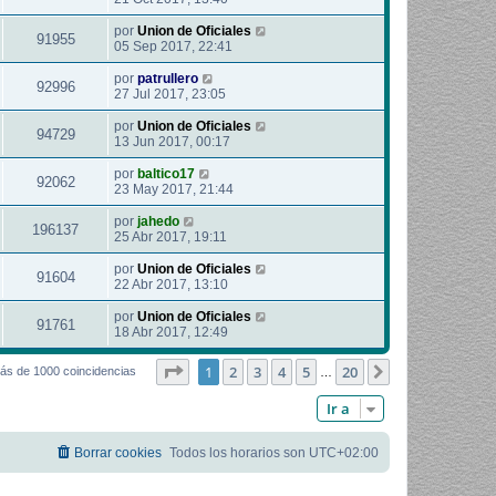
por
Union de Oficiales
91955
05 Sep 2017, 22:41
por
patrullero
92996
27 Jul 2017, 23:05
por
Union de Oficiales
94729
13 Jun 2017, 00:17
por
baltico17
92062
23 May 2017, 21:44
por
jahedo
196137
25 Abr 2017, 19:11
por
Union de Oficiales
91604
22 Abr 2017, 13:10
por
Union de Oficiales
91761
18 Abr 2017, 12:49
Página
1
de
20
1
2
3
4
5
20
Siguiente
ás de 1000 coincidencias
…
Ir a
Borrar cookies
Todos los horarios son
UTC+02:00