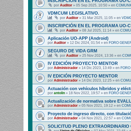
INSCRIPCIÓN EN EL PROGRAMA UO-
por
Auditor
»
05 Sep 2025, 10:50
» en
COMUNIC
VDMCUM LEGISLATIVO.
por
Auditor
»
31 Mar 2025, 11:05
» en
VDMC
INSCRIPCIÓN EN EL PROGRAMA UO-
por
Auditor
»
08 Jul 2025, 11:14
» en
COMUN
Aplicación UO-APP (Android)
por
Auditor
»
12 Dic 2024, 01:54
» en
FORO GENER
SEGURO DE VIDA GRM
por
Auditor
»
25 Nov 2024, 13:36
» en
COMU
IV EDICIÓN PROYECTO MENTOR
por
Administrador
»
14 Dic 2023, 13:49
» en
FORO
IV EDICIÓN PROYECTO MENTOR
por
Administrador
»
14 Dic 2023, 12:25
» en
COMUN
Actuación con vehículos híbridos y eléct
por
antolin
»
18 Nov 2022, 19:57
» en
FORO GENER
Actualización de normativa sobre EV
por
Administrador
»
05 Nov 2021, 19:12
» en
COMU
Proyecto de ingreso directo, con titulació
por
Administrador
»
04 Nov 2021, 22:57
» en
COMU
SOLICITUD PLENO EXTRAORDINARIO