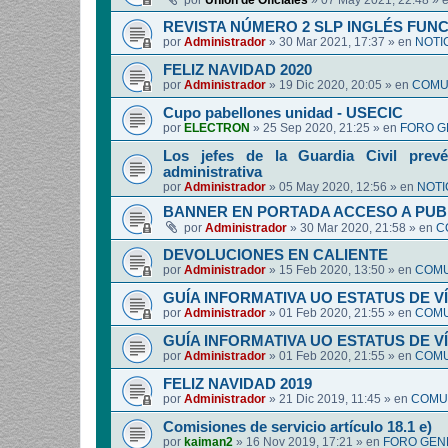
por
Union de Oficiales
»
07 May 2021, 22:48
» 
REVISTA NÚMERO 2 SLP INGLÉS FUN
por
Administrador
»
30 Mar 2021, 17:37
» en
NOTI
FELIZ NAVIDAD 2020
por
Administrador
»
19 Dic 2020, 20:05
» en
COMUN
Cupo pabellones unidad - USECIC
por
ELECTRON
»
25 Sep 2020, 21:25
» en
FORO G
Los jefes de la Guardia Civil prevé
administrativa
por
Administrador
»
05 May 2020, 12:56
» en
NOTI
BANNER EN PORTADA ACCESO A PUB
por
Administrador
»
30 Mar 2020, 21:58
» en
C
DEVOLUCIONES EN CALIENTE
por
Administrador
»
15 Feb 2020, 13:50
» en
COMU
GUÍA INFORMATIVA UO ESTATUS DE 
por
Administrador
»
01 Feb 2020, 21:55
» en
COMU
GUÍA INFORMATIVA UO ESTATUS DE 
por
Administrador
»
01 Feb 2020, 21:55
» en
COMU
FELIZ NAVIDAD 2019
por
Administrador
»
21 Dic 2019, 11:45
» en
COMUN
Comisiones de servicio artículo 18.1 e)
por
kaiman2
»
16 Nov 2019, 17:21
» en
FORO GEN