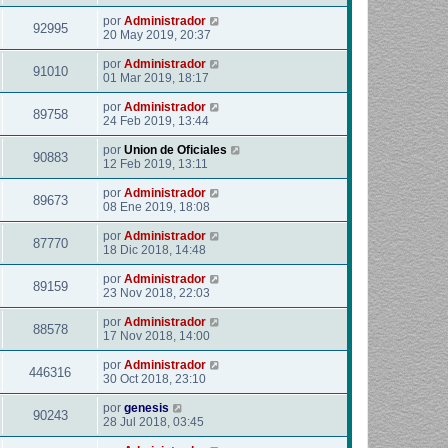
por
Administrador
92995
20 May 2019, 20:37
por
Administrador
91010
01 Mar 2019, 18:17
por
Administrador
89758
24 Feb 2019, 13:44
por
Union de Oficiales
90883
12 Feb 2019, 13:11
por
Administrador
89673
08 Ene 2019, 18:08
por
Administrador
87770
18 Dic 2018, 14:48
por
Administrador
89159
23 Nov 2018, 22:03
por
Administrador
88578
17 Nov 2018, 14:00
por
Administrador
446316
30 Oct 2018, 23:10
por
genesis
90243
28 Jul 2018, 03:45