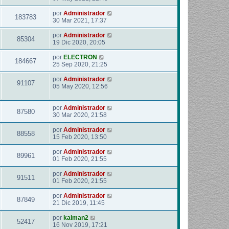
por
Administrador
183783
30 Mar 2021, 17:37
por
Administrador
85304
19 Dic 2020, 20:05
por
ELECTRON
184667
25 Sep 2020, 21:25
por
Administrador
91107
05 May 2020, 12:56
por
Administrador
87580
30 Mar 2020, 21:58
por
Administrador
88558
15 Feb 2020, 13:50
por
Administrador
89961
01 Feb 2020, 21:55
por
Administrador
91511
01 Feb 2020, 21:55
por
Administrador
87849
21 Dic 2019, 11:45
por
kaiman2
52417
16 Nov 2019, 17:21