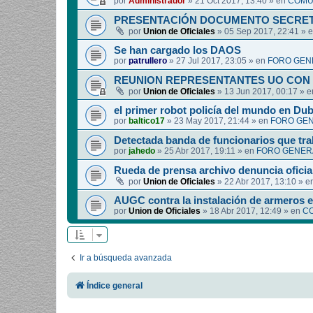
por
Administrador
»
21 Oct 2017, 13:40
» en
COMUN
PRESENTACIÓN DOCUMENTO SECRET
por
Union de Oficiales
»
05 Sep 2017, 22:41
» 
Se han cargado los DAOS
por
patrullero
»
27 Jul 2017, 23:05
» en
FORO GEN
REUNION REPRESENTANTES UO CON 
por
Union de Oficiales
»
13 Jun 2017, 00:17
» 
el primer robot policía del mundo en Dub
por
baltico17
»
23 May 2017, 21:44
» en
FORO GEN
Detectada banda de funcionarios que tra
por
jahedo
»
25 Abr 2017, 19:11
» en
FORO GENERA
Rueda de prensa archivo denuncia oficia
por
Union de Oficiales
»
22 Abr 2017, 13:10
» e
AUGC contra la instalación de armeros 
por
Union de Oficiales
»
18 Abr 2017, 12:49
» en
CO
Ir a búsqueda avanzada
Índice general