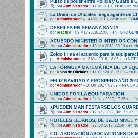
Pulso de poder entre Policía y Guardia Ci
por
Administrador
»
11 Jul 2018, 00:38
» en
NO
La Unión de Oficiales niega agente de C
por
Administrador
»
14 May 2018, 22:08
» en
COMU
DESFILES EN SEMANA SANTA
por
practico
»
09 May 2018, 15:00
» en
FORO GEN
ACUERDO MINISTERIO INTERIOR CON
por
Administrador
»
13 Mar 2018, 20:13
» en
N
Zoido firma el acuerdo para la equipara
por
Administrador
»
12 Mar 2018, 18:05
» en
NOTI
LA FÓRMULA MATEMÁTICA DE LA EQ
por
Union de Oficiales
»
11 Mar 2018, 16:08
» en
C
FELIZ NAVIDAD Y PRÓSPERO AÑO 201
por
Administrador
»
16 Dic 2017, 02:39
» en
COMUN
UNIDOS POR LA EQUIPARACIÓN
por
Administrador
»
24 Nov 2017, 17:25
» en
N
¿PUEDEN MANIFESTARSE LOS GUARDIA
por
Administrador
»
17 Nov 2017, 00:17
» en
C
HOTELES LEJANOS, DE BAJO NIVEL 
por
Administrador
»
22 Oct 2017, 22:50
» en
NO
COLABORACIÓN ASOCIACIONES DE M