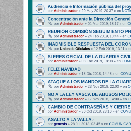
Audiencia e Información pública del pro
por
Administrador
»
20 May 2019, 20:37
» en
NOTI
Concentración ante la Dirección General 
por
Administrador
»
01 Mar 2019, 18:17
» en
C
REUNIÓN COMISIÓN SEGUIMIENTO P
por
Administrador
»
24 Feb 2019, 13:44
» en
C
INADMISIBLE RESPUESTA DEL CORO
por
Union de Oficiales
»
12 Feb 2019, 13:11
» 
SI ERES OFICIAL DE LA GUARDIA CIVI
por
Administrador
»
08 Ene 2019, 18:08
» en
COMU
FELIZ NAVIDAD
por
Administrador
»
18 Dic 2018, 14:48
» en
COMUN
ATAQUE A LOS MANDOS DE LA GUARDI
por
Administrador
»
23 Nov 2018, 22:03
» en
C
NO A LA LEY VASCA DE ABUSOS POLI
por
Administrador
»
17 Nov 2018, 14:00
» en
C
CAMBIO DE CONTRASEÑAS Y CIERRE 
por
Administrador
»
30 Oct 2018, 23:10
» en
COMUN
ASALTO A LA VALLA.-
por
genesis
»
28 Jul 2018, 03:45
» en
COMUNICADO