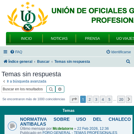
INICIO
NOTICIAS
PRENSA
UO VIAJE
FAQ
Identificarse
B
Índice general
Buscar
Temas sin respuesta
u
Temas sin respuesta
s
Ir a búsqueda avanzada
c
Buscar
Búsqueda avanzada
a
Página
1
de
20
1
2
3
4
5
20
Se encontraron más de 1000 coincidencias
…
r
Temas
NORMATIVA SOBRE USO DEL CHALECO
ANTIBALAS
Último mensaje por
Mcdelatorre
«
22 Feb 2026, 12:36
Publicado en
FORO GENERAL - TEMAS PROFESIONALES