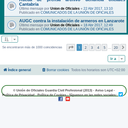
Cantabria
Último mensaje por
Union de Oficiales
«
22 Abr 2017, 13:10
Publicado en
COMUNICADOS DE LA UNIÓN DE OFICIALES
AUGC contra la instalación de armeros en Lanzarote
Último mensaje por
Union de Oficiales
«
18 Abr 2017, 12:49
Publicado en
COMUNICADOS DE LA UNIÓN DE OFICIALES
Página
1
de
20
1
2
3
4
5
20
Se encontraron más de 1000 coincidencias
…
Ir a
Índice general
Borrar cookies
Todos los horarios son
UTC+02:00
© Unión de Oficiales Guardia Civil Profesional (2013) -
Aviso Legal
-
Política de Privacidad
-
Política de Cookies
- Síguenos en las redes sociales: