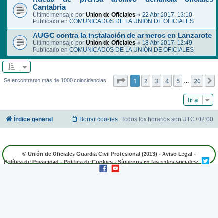
Cantabria
Último mensaje por
Union de Oficiales
«
22 Abr 2017, 13:10
Publicado en
COMUNICADOS DE LA UNIÓN DE OFICIALES
AUGC contra la instalación de armeros en Lanzarote
Último mensaje por
Union de Oficiales
«
18 Abr 2017, 12:49
Publicado en
COMUNICADOS DE LA UNIÓN DE OFICIALES
Página
1
de
20
1
2
3
4
5
20
Se encontraron más de 1000 coincidencias
…
Ir a
Índice general
Borrar cookies
Todos los horarios son
UTC+02:00
© Unión de Oficiales Guardia Civil Profesional (2013) -
Aviso Legal
-
Política de Privacidad
-
Política de Cookies
- Síguenos en las redes sociales: