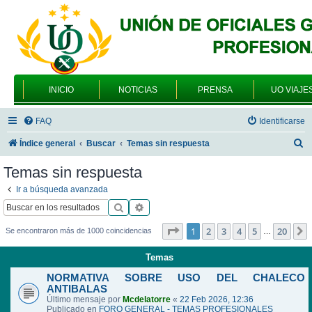
INICIO
NOTICIAS
PRENSA
UO VIAJE
FAQ
Identificarse
B
Índice general
Buscar
Temas sin respuesta
u
Temas sin respuesta
s
Ir a búsqueda avanzada
c
Buscar
Búsqueda avanzada
a
Página
1
de
20
1
2
3
4
5
20
Se encontraron más de 1000 coincidencias
…
r
Temas
NORMATIVA SOBRE USO DEL CHALECO
ANTIBALAS
Último mensaje por
Mcdelatorre
«
22 Feb 2026, 12:36
Publicado en
FORO GENERAL - TEMAS PROFESIONALES