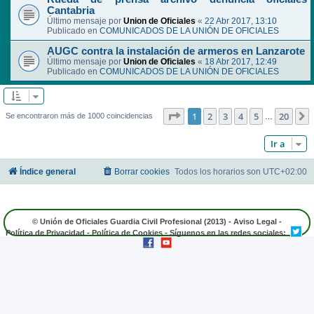
Cantabria
Último mensaje por
Union de Oficiales
«
22 Abr 2017, 13:10
Publicado en
COMUNICADOS DE LA UNIÓN DE OFICIALES
AUGC contra la instalación de armeros en Lanzarote
Último mensaje por
Union de Oficiales
«
18 Abr 2017, 12:49
Publicado en
COMUNICADOS DE LA UNIÓN DE OFICIALES
Página
1
de
20
1
2
3
4
5
20
Se encontraron más de 1000 coincidencias
…
Ir a
Índice general
Borrar cookies
Todos los horarios son
UTC+02:00
© Unión de Oficiales Guardia Civil Profesional (2013) -
Aviso Legal
-
Política de Privacidad
-
Política de Cookies
- Síguenos en las redes sociales: