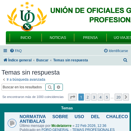
INICIO
NOTICIAS
PRENSA
UO VIAJE
FAQ
Identificarse
B
Índice general
Buscar
Temas sin respuesta
u
Temas sin respuesta
s
Ir a búsqueda avanzada
c
Buscar
Búsqueda avanzada
a
Página
1
de
20
1
2
3
4
5
20
Se encontraron más de 1000 coincidencias
…
r
Temas
NORMATIVA SOBRE USO DEL CHALECO
ANTIBALAS
Último mensaje por
Mcdelatorre
«
22 Feb 2026, 12:36
Publicado en
FORO GENERAL - TEMAS PROFESIONALES