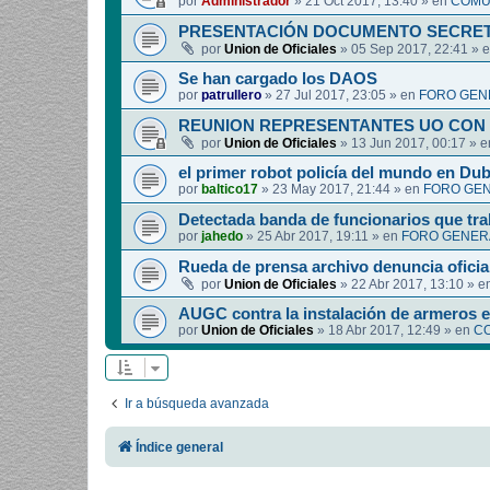
por
Administrador
»
21 Oct 2017, 13:40
» en
COMUN
PRESENTACIÓN DOCUMENTO SECRET
por
Union de Oficiales
»
05 Sep 2017, 22:41
» 
Se han cargado los DAOS
por
patrullero
»
27 Jul 2017, 23:05
» en
FORO GEN
REUNION REPRESENTANTES UO CON 
por
Union de Oficiales
»
13 Jun 2017, 00:17
» 
el primer robot policía del mundo en Dub
por
baltico17
»
23 May 2017, 21:44
» en
FORO GEN
Detectada banda de funcionarios que tra
por
jahedo
»
25 Abr 2017, 19:11
» en
FORO GENERA
Rueda de prensa archivo denuncia oficia
por
Union de Oficiales
»
22 Abr 2017, 13:10
» e
AUGC contra la instalación de armeros 
por
Union de Oficiales
»
18 Abr 2017, 12:49
» en
CO
Ir a búsqueda avanzada
Índice general