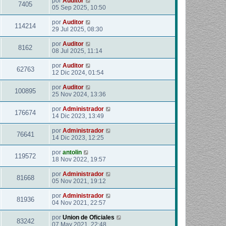
por
Auditor
7405
05 Sep 2025, 10:50
por
Auditor
114214
29 Jul 2025, 08:30
por
Auditor
8162
08 Jul 2025, 11:14
por
Auditor
62763
12 Dic 2024, 01:54
por
Auditor
100895
25 Nov 2024, 13:36
por
Administrador
176674
14 Dic 2023, 13:49
por
Administrador
76641
14 Dic 2023, 12:25
por
antolin
119572
18 Nov 2022, 19:57
por
Administrador
81668
05 Nov 2021, 19:12
por
Administrador
81936
04 Nov 2021, 22:57
por
Union de Oficiales
83242
07 May 2021, 22:48