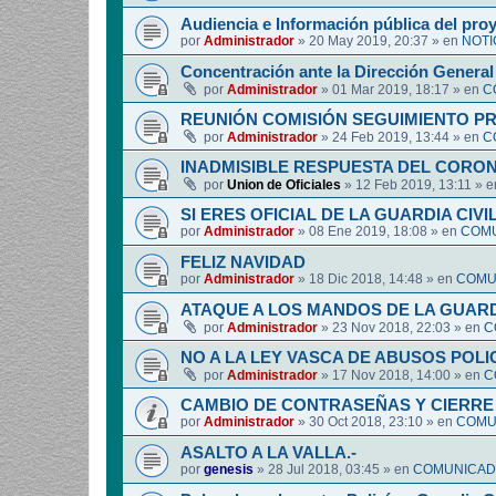
Audiencia e Información pública del pro
por
Administrador
»
20 May 2019, 20:37
» en
NOTI
Concentración ante la Dirección General 
por
Administrador
»
01 Mar 2019, 18:17
» en
C
REUNIÓN COMISIÓN SEGUIMIENTO P
por
Administrador
»
24 Feb 2019, 13:44
» en
C
INADMISIBLE RESPUESTA DEL CORO
por
Union de Oficiales
»
12 Feb 2019, 13:11
» 
SI ERES OFICIAL DE LA GUARDIA CIVI
por
Administrador
»
08 Ene 2019, 18:08
» en
COMU
FELIZ NAVIDAD
por
Administrador
»
18 Dic 2018, 14:48
» en
COMUN
ATAQUE A LOS MANDOS DE LA GUARDI
por
Administrador
»
23 Nov 2018, 22:03
» en
C
NO A LA LEY VASCA DE ABUSOS POLI
por
Administrador
»
17 Nov 2018, 14:00
» en
C
CAMBIO DE CONTRASEÑAS Y CIERRE 
por
Administrador
»
30 Oct 2018, 23:10
» en
COMUN
ASALTO A LA VALLA.-
por
genesis
»
28 Jul 2018, 03:45
» en
COMUNICADO