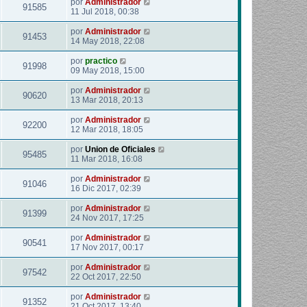
por
Administrador
91585
11 Jul 2018, 00:38
por
Administrador
91453
14 May 2018, 22:08
por
practico
91998
09 May 2018, 15:00
por
Administrador
90620
13 Mar 2018, 20:13
por
Administrador
92200
12 Mar 2018, 18:05
por
Union de Oficiales
95485
11 Mar 2018, 16:08
por
Administrador
91046
16 Dic 2017, 02:39
por
Administrador
91399
24 Nov 2017, 17:25
por
Administrador
90541
17 Nov 2017, 00:17
por
Administrador
97542
22 Oct 2017, 22:50
por
Administrador
91352
21 Oct 2017, 13:40