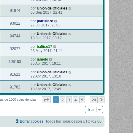
por
Union de Oficiales
91974
05 Sep 2017, 22:41
por
patrullero
93012
27 Jul 2017, 23:05
por
Union de Oficiales
94744
13 Jun 2017, 00:17
por
baltico17
92077
23 May 2017, 21:44
por
jahedo
196163
25 Abr 2017, 19:11
por
Union de Oficiales
91621
22 Abr 2017, 13:10
por
Union de Oficiales
91782
18 Abr 2017, 12:49
Página
1
de
20
1
2
3
4
5
20
Siguiente
ás de 1000 coincidencias
…
Ir a
Borrar cookies
Todos los horarios son
UTC+02:00