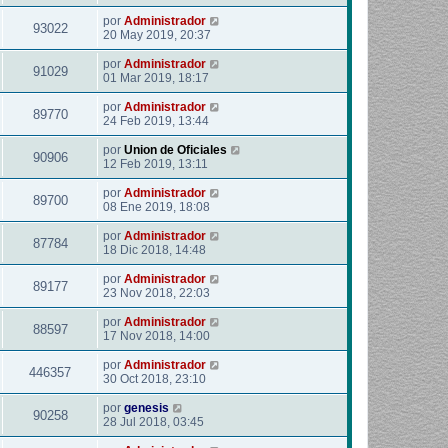
por
Administrador
93022
20 May 2019, 20:37
por
Administrador
91029
01 Mar 2019, 18:17
por
Administrador
89770
24 Feb 2019, 13:44
por
Union de Oficiales
90906
12 Feb 2019, 13:11
por
Administrador
89700
08 Ene 2019, 18:08
por
Administrador
87784
18 Dic 2018, 14:48
por
Administrador
89177
23 Nov 2018, 22:03
por
Administrador
88597
17 Nov 2018, 14:00
por
Administrador
446357
30 Oct 2018, 23:10
por
genesis
90258
28 Jul 2018, 03:45