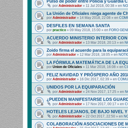
Pulso de poder entre Policía y Guardia Ci
por
Administrador
»
11 Jul 2018, 00:38
» en
NO
La Unión de Oficiales niega agente de C
por
Administrador
»
14 May 2018, 22:08
» en
COMU
DESFILES EN SEMANA SANTA
por
practico
»
09 May 2018, 15:00
» en
FORO GEN
ACUERDO MINISTERIO INTERIOR CON
por
Administrador
»
13 Mar 2018, 20:13
» en
N
Zoido firma el acuerdo para la equipara
por
Administrador
»
12 Mar 2018, 18:05
» en
NOTI
LA FÓRMULA MATEMÁTICA DE LA EQ
por
Union de Oficiales
»
11 Mar 2018, 16:08
» en
C
FELIZ NAVIDAD Y PRÓSPERO AÑO 201
por
Administrador
»
16 Dic 2017, 02:39
» en
COMUN
UNIDOS POR LA EQUIPARACIÓN
por
Administrador
»
24 Nov 2017, 17:25
» en
N
¿PUEDEN MANIFESTARSE LOS GUARDIA
por
Administrador
»
17 Nov 2017, 00:17
» en
C
HOTELES LEJANOS, DE BAJO NIVEL 
por
Administrador
»
22 Oct 2017, 22:50
» en
NO
COLABORACIÓN ASOCIACIONES DE M