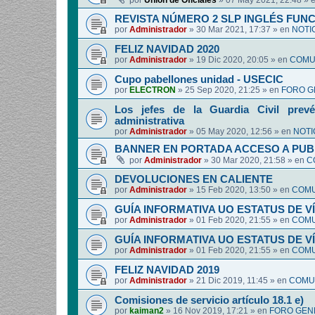
por
Union de Oficiales
»
07 May 2021, 22:48
» 
REVISTA NÚMERO 2 SLP INGLÉS FUN
por
Administrador
»
30 Mar 2021, 17:37
» en
NOTI
FELIZ NAVIDAD 2020
por
Administrador
»
19 Dic 2020, 20:05
» en
COMUN
Cupo pabellones unidad - USECIC
por
ELECTRON
»
25 Sep 2020, 21:25
» en
FORO G
Los jefes de la Guardia Civil prevé
administrativa
por
Administrador
»
05 May 2020, 12:56
» en
NOTI
BANNER EN PORTADA ACCESO A PUB
por
Administrador
»
30 Mar 2020, 21:58
» en
C
DEVOLUCIONES EN CALIENTE
por
Administrador
»
15 Feb 2020, 13:50
» en
COMU
GUÍA INFORMATIVA UO ESTATUS DE 
por
Administrador
»
01 Feb 2020, 21:55
» en
COMU
GUÍA INFORMATIVA UO ESTATUS DE 
por
Administrador
»
01 Feb 2020, 21:55
» en
COMU
FELIZ NAVIDAD 2019
por
Administrador
»
21 Dic 2019, 11:45
» en
COMUN
Comisiones de servicio artículo 18.1 e)
por
kaiman2
»
16 Nov 2019, 17:21
» en
FORO GEN