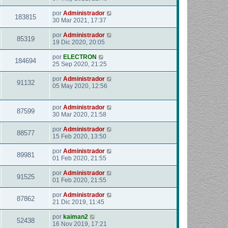
por
Administrador
183815
30 Mar 2021, 17:37
por
Administrador
85319
19 Dic 2020, 20:05
por
ELECTRON
184694
25 Sep 2020, 21:25
por
Administrador
91132
05 May 2020, 12:56
por
Administrador
87599
30 Mar 2020, 21:58
por
Administrador
88577
15 Feb 2020, 13:50
por
Administrador
89981
01 Feb 2020, 21:55
por
Administrador
91525
01 Feb 2020, 21:55
por
Administrador
87862
21 Dic 2019, 11:45
por
kaiman2
52438
16 Nov 2019, 17:21