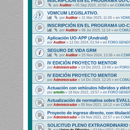
INSCRIPCIÓN EN EL PROGRAMA UO-
por
Auditor
»
05 Sep 2025, 10:50
» en
COMUNIC
VDMCUM LEGISLATIVO.
por
Auditor
»
31 Mar 2025, 11:05
» en
VDMC
INSCRIPCIÓN EN EL PROGRAMA UO-
por
Auditor
»
08 Jul 2025, 11:14
» en
COMUN
Aplicación UO-APP (Android)
por
Auditor
»
12 Dic 2024, 01:54
» en
FORO GENER
SEGURO DE VIDA GRM
por
Auditor
»
25 Nov 2024, 13:36
» en
COMU
IV EDICIÓN PROYECTO MENTOR
por
Administrador
»
14 Dic 2023, 13:49
» en
FORO
IV EDICIÓN PROYECTO MENTOR
por
Administrador
»
14 Dic 2023, 12:25
» en
COMUN
Actuación con vehículos híbridos y eléct
por
antolin
»
18 Nov 2022, 19:57
» en
FORO GENER
Actualización de normativa sobre EV
por
Administrador
»
05 Nov 2021, 19:12
» en
COMU
Proyecto de ingreso directo, con titulació
por
Administrador
»
04 Nov 2021, 22:57
» en
COMU
SOLICITUD PLENO EXTRAORDINARIO