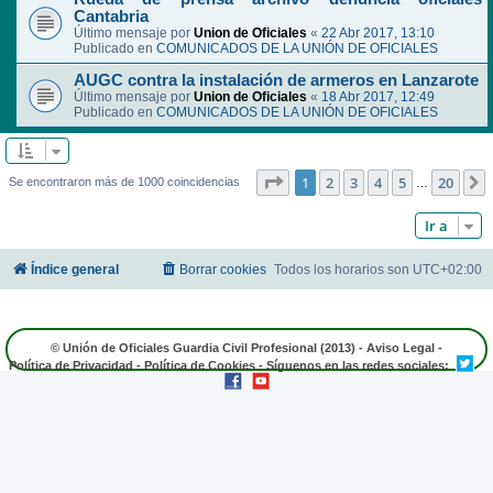
Cantabria
Último mensaje por
Union de Oficiales
«
22 Abr 2017, 13:10
Publicado en
COMUNICADOS DE LA UNIÓN DE OFICIALES
AUGC contra la instalación de armeros en Lanzarote
Último mensaje por
Union de Oficiales
«
18 Abr 2017, 12:49
Publicado en
COMUNICADOS DE LA UNIÓN DE OFICIALES
Página
1
de
20
1
2
3
4
5
20
Se encontraron más de 1000 coincidencias
…
Ir a
Índice general
Borrar cookies
Todos los horarios son
UTC+02:00
© Unión de Oficiales Guardia Civil Profesional (2013) -
Aviso Legal
-
Política de Privacidad
-
Política de Cookies
- Síguenos en las redes sociales: