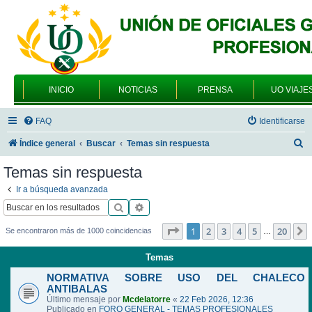
INICIO
NOTICIAS
PRENSA
UO VIAJE
FAQ
Identificarse
B
Índice general
Buscar
Temas sin respuesta
u
Temas sin respuesta
s
Ir a búsqueda avanzada
c
Buscar
Búsqueda avanzada
a
Página
1
de
20
1
2
3
4
5
20
Se encontraron más de 1000 coincidencias
…
r
Temas
NORMATIVA SOBRE USO DEL CHALECO
ANTIBALAS
Último mensaje por
Mcdelatorre
«
22 Feb 2026, 12:36
Publicado en
FORO GENERAL - TEMAS PROFESIONALES