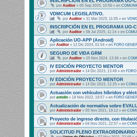
INSCRIPCIÓN EN EL PROGRAMA UO-
por
Auditor
»
05 Sep 2025, 10:50
» en
COMUNIC
VDMCUM LEGISLATIVO.
por
Auditor
»
31 Mar 2025, 11:05
» en
VDMC
INSCRIPCIÓN EN EL PROGRAMA UO-
por
Auditor
»
08 Jul 2025, 11:14
» en
COMUN
Aplicación UO-APP (Android)
por
Auditor
»
12 Dic 2024, 01:54
» en
FORO GENER
SEGURO DE VIDA GRM
por
Auditor
»
25 Nov 2024, 13:36
» en
COMU
IV EDICIÓN PROYECTO MENTOR
por
Administrador
»
14 Dic 2023, 13:49
» en
FORO
IV EDICIÓN PROYECTO MENTOR
por
Administrador
»
14 Dic 2023, 12:25
» en
COMUN
Actuación con vehículos híbridos y eléct
por
antolin
»
18 Nov 2022, 19:57
» en
FORO GENER
Actualización de normativa sobre EV
por
Administrador
»
05 Nov 2021, 19:12
» en
COMU
Proyecto de ingreso directo, con titulació
por
Administrador
»
04 Nov 2021, 22:57
» en
COMU
SOLICITUD PLENO EXTRAORDINARIO