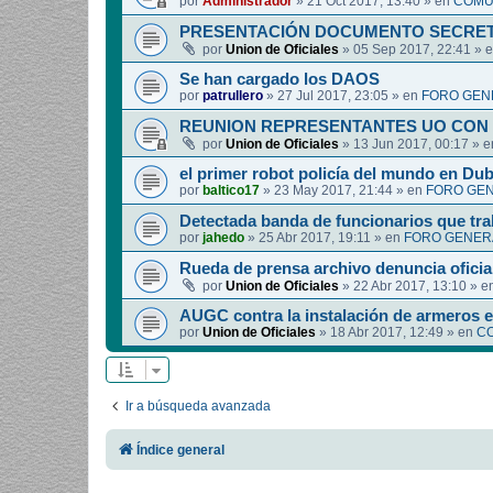
por
Administrador
»
21 Oct 2017, 13:40
» en
COMUN
PRESENTACIÓN DOCUMENTO SECRET
por
Union de Oficiales
»
05 Sep 2017, 22:41
» 
Se han cargado los DAOS
por
patrullero
»
27 Jul 2017, 23:05
» en
FORO GEN
REUNION REPRESENTANTES UO CON 
por
Union de Oficiales
»
13 Jun 2017, 00:17
» 
el primer robot policía del mundo en Dub
por
baltico17
»
23 May 2017, 21:44
» en
FORO GEN
Detectada banda de funcionarios que tra
por
jahedo
»
25 Abr 2017, 19:11
» en
FORO GENERA
Rueda de prensa archivo denuncia oficia
por
Union de Oficiales
»
22 Abr 2017, 13:10
» e
AUGC contra la instalación de armeros 
por
Union de Oficiales
»
18 Abr 2017, 12:49
» en
CO
Ir a búsqueda avanzada
Índice general