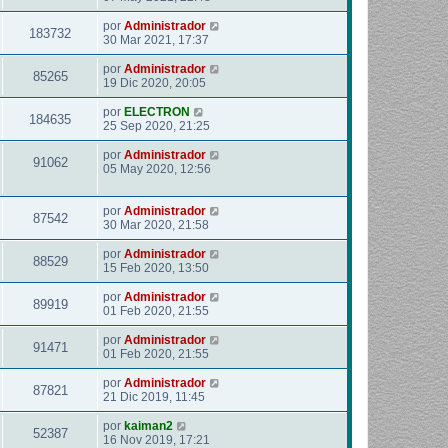
por
Administrador
183732
30 Mar 2021, 17:37
por
Administrador
85265
19 Dic 2020, 20:05
por
ELECTRON
184635
25 Sep 2020, 21:25
por
Administrador
91062
05 May 2020, 12:56
por
Administrador
87542
30 Mar 2020, 21:58
por
Administrador
88529
15 Feb 2020, 13:50
por
Administrador
89919
01 Feb 2020, 21:55
por
Administrador
91471
01 Feb 2020, 21:55
por
Administrador
87821
21 Dic 2019, 11:45
por
kaiman2
52387
16 Nov 2019, 17:21