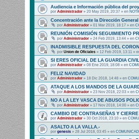
Audiencia e Información pública del pro
por
Administrador
»
20 May 2019, 20:37
» en
NOTI
Concentración ante la Dirección General 
por
Administrador
»
01 Mar 2019, 18:17
» en
C
REUNIÓN COMISIÓN SEGUIMIENTO P
por
Administrador
»
24 Feb 2019, 13:44
» en
C
INADMISIBLE RESPUESTA DEL CORO
por
Union de Oficiales
»
12 Feb 2019, 13:11
» 
SI ERES OFICIAL DE LA GUARDIA CIVI
por
Administrador
»
08 Ene 2019, 18:08
» en
COMU
FELIZ NAVIDAD
por
Administrador
»
18 Dic 2018, 14:48
» en
COMUN
ATAQUE A LOS MANDOS DE LA GUARDI
por
Administrador
»
23 Nov 2018, 22:03
» en
C
NO A LA LEY VASCA DE ABUSOS POLI
por
Administrador
»
17 Nov 2018, 14:00
» en
C
CAMBIO DE CONTRASEÑAS Y CIERRE 
por
Administrador
»
30 Oct 2018, 23:10
» en
COMUN
ASALTO A LA VALLA.-
por
genesis
»
28 Jul 2018, 03:45
» en
COMUNICADO