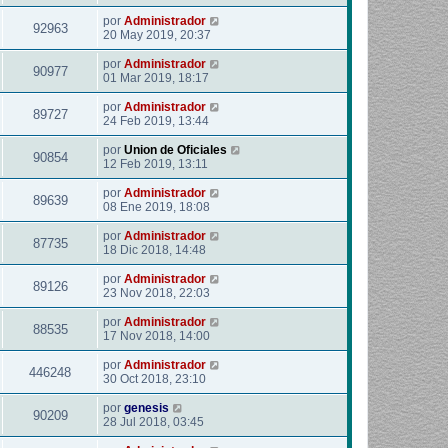
por
Administrador
92963
20 May 2019, 20:37
por
Administrador
90977
01 Mar 2019, 18:17
por
Administrador
89727
24 Feb 2019, 13:44
por
Union de Oficiales
90854
12 Feb 2019, 13:11
por
Administrador
89639
08 Ene 2019, 18:08
por
Administrador
87735
18 Dic 2018, 14:48
por
Administrador
89126
23 Nov 2018, 22:03
por
Administrador
88535
17 Nov 2018, 14:00
por
Administrador
446248
30 Oct 2018, 23:10
por
genesis
90209
28 Jul 2018, 03:45