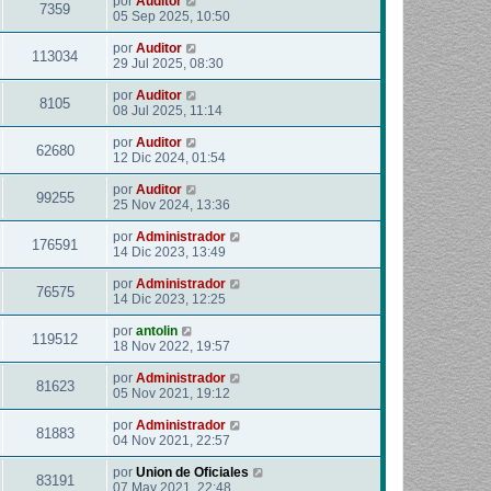
por
Auditor
7359
05 Sep 2025, 10:50
por
Auditor
113034
29 Jul 2025, 08:30
por
Auditor
8105
08 Jul 2025, 11:14
por
Auditor
62680
12 Dic 2024, 01:54
por
Auditor
99255
25 Nov 2024, 13:36
por
Administrador
176591
14 Dic 2023, 13:49
por
Administrador
76575
14 Dic 2023, 12:25
por
antolin
119512
18 Nov 2022, 19:57
por
Administrador
81623
05 Nov 2021, 19:12
por
Administrador
81883
04 Nov 2021, 22:57
por
Union de Oficiales
83191
07 May 2021, 22:48