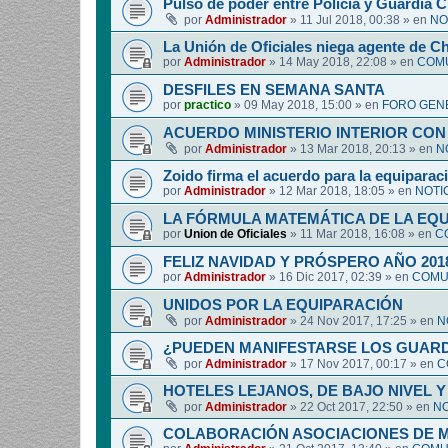
Pulso de poder entre Policía y Guardia Ci
por
Administrador
»
11 Jul 2018, 00:38
» en
NO
La Unión de Oficiales niega agente de C
por
Administrador
»
14 May 2018, 22:08
» en
COMU
DESFILES EN SEMANA SANTA
por
practico
»
09 May 2018, 15:00
» en
FORO GEN
ACUERDO MINISTERIO INTERIOR CON
por
Administrador
»
13 Mar 2018, 20:13
» en
N
Zoido firma el acuerdo para la equipara
por
Administrador
»
12 Mar 2018, 18:05
» en
NOTI
LA FÓRMULA MATEMÁTICA DE LA EQ
por
Union de Oficiales
»
11 Mar 2018, 16:08
» en
C
FELIZ NAVIDAD Y PRÓSPERO AÑO 201
por
Administrador
»
16 Dic 2017, 02:39
» en
COMUN
UNIDOS POR LA EQUIPARACIÓN
por
Administrador
»
24 Nov 2017, 17:25
» en
N
¿PUEDEN MANIFESTARSE LOS GUARDIA
por
Administrador
»
17 Nov 2017, 00:17
» en
C
HOTELES LEJANOS, DE BAJO NIVEL 
por
Administrador
»
22 Oct 2017, 22:50
» en
NO
COLABORACIÓN ASOCIACIONES DE M