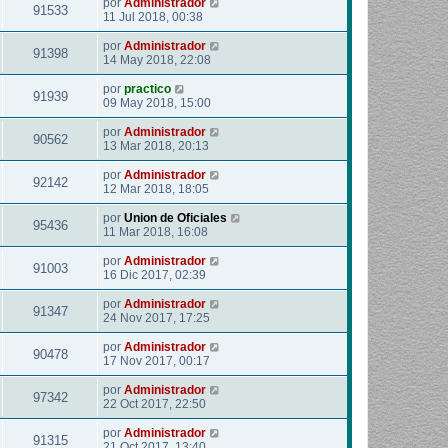
por
Administrador
91533
11 Jul 2018, 00:38
por
Administrador
91398
14 May 2018, 22:08
por
practico
91939
09 May 2018, 15:00
por
Administrador
90562
13 Mar 2018, 20:13
por
Administrador
92142
12 Mar 2018, 18:05
por
Union de Oficiales
95436
11 Mar 2018, 16:08
por
Administrador
91003
16 Dic 2017, 02:39
por
Administrador
91347
24 Nov 2017, 17:25
por
Administrador
90478
17 Nov 2017, 00:17
por
Administrador
97342
22 Oct 2017, 22:50
por
Administrador
91315
21 Oct 2017, 13:40