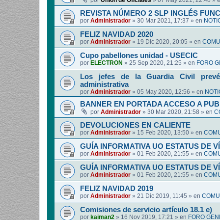
por
Union de Oficiales
»
07 May 2021, 22:48
» 
REVISTA NÚMERO 2 SLP INGLÉS FUN
por
Administrador
»
30 Mar 2021, 17:37
» en
NOTI
FELIZ NAVIDAD 2020
por
Administrador
»
19 Dic 2020, 20:05
» en
COMUN
Cupo pabellones unidad - USECIC
por
ELECTRON
»
25 Sep 2020, 21:25
» en
FORO G
Los jefes de la Guardia Civil prevé
administrativa
por
Administrador
»
05 May 2020, 12:56
» en
NOTI
BANNER EN PORTADA ACCESO A PUB
por
Administrador
»
30 Mar 2020, 21:58
» en
C
DEVOLUCIONES EN CALIENTE
por
Administrador
»
15 Feb 2020, 13:50
» en
COMU
GUÍA INFORMATIVA UO ESTATUS DE 
por
Administrador
»
01 Feb 2020, 21:55
» en
COMU
GUÍA INFORMATIVA UO ESTATUS DE 
por
Administrador
»
01 Feb 2020, 21:55
» en
COMU
FELIZ NAVIDAD 2019
por
Administrador
»
21 Dic 2019, 11:45
» en
COMUN
Comisiones de servicio artículo 18.1 e)
por
kaiman2
»
16 Nov 2019, 17:21
» en
FORO GEN