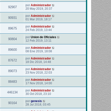
por
Administrador
92907
20 May 2019, 20:37
por
Administrador
90931
01 Mar 2019, 18:17
por
Administrador
89675
24 Feb 2019, 13:44
por
Union de Oficiales
90804
12 Feb 2019, 13:11
por
Administrador
89600
08 Ene 2019, 18:08
por
Administrador
87672
18 Dic 2018, 14:48
por
Administrador
89073
23 Nov 2018, 22:03
por
Administrador
88483
17 Nov 2018, 14:00
por
Administrador
446134
30 Oct 2018, 23:10
por
genesis
90164
28 Jul 2018, 03:45