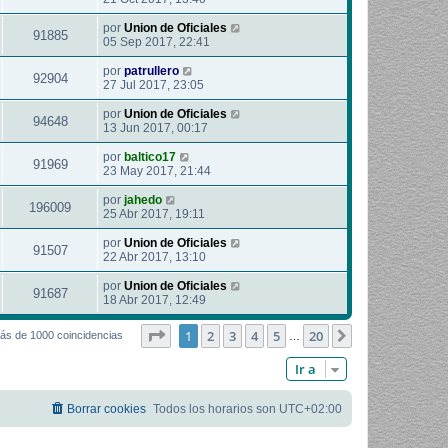
por
Union de Oficiales
91885
05 Sep 2017, 22:41
por
patrullero
92904
27 Jul 2017, 23:05
por
Union de Oficiales
94648
13 Jun 2017, 00:17
por
baltico17
91969
23 May 2017, 21:44
por
jahedo
196009
25 Abr 2017, 19:11
por
Union de Oficiales
91507
22 Abr 2017, 13:10
por
Union de Oficiales
91687
18 Abr 2017, 12:49
Página
1
de
20
1
2
3
4
5
20
Siguiente
ás de 1000 coincidencias
…
Ir a
Borrar cookies
Todos los horarios son
UTC+02:00