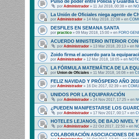
Pulso de poder entre Policía y Guardia Ci
por
Administrador
»
11 Jul 2018, 00:38
» en
NO
La Unión de Oficiales niega agente de C
por
Administrador
»
14 May 2018, 22:08
» en
COMU
DESFILES EN SEMANA SANTA
por
practico
»
09 May 2018, 15:00
» en
FORO GEN
ACUERDO MINISTERIO INTERIOR CON
por
Administrador
»
13 Mar 2018, 20:13
» en
N
Zoido firma el acuerdo para la equipara
por
Administrador
»
12 Mar 2018, 18:05
» en
NOTI
LA FÓRMULA MATEMÁTICA DE LA EQ
por
Union de Oficiales
»
11 Mar 2018, 16:08
» en
C
FELIZ NAVIDAD Y PRÓSPERO AÑO 201
por
Administrador
»
16 Dic 2017, 02:39
» en
COMUN
UNIDOS POR LA EQUIPARACIÓN
por
Administrador
»
24 Nov 2017, 17:25
» en
N
¿PUEDEN MANIFESTARSE LOS GUARDIA
por
Administrador
»
17 Nov 2017, 00:17
» en
C
HOTELES LEJANOS, DE BAJO NIVEL 
por
Administrador
»
22 Oct 2017, 22:50
» en
NO
COLABORACIÓN ASOCIACIONES DE M