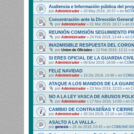
Audiencia e Información pública del pro
por
Administrador
»
20 May 2019, 20:37
» en
NOTI
Concentración ante la Dirección General 
por
Administrador
»
01 Mar 2019, 18:17
» en
C
REUNIÓN COMISIÓN SEGUIMIENTO P
por
Administrador
»
24 Feb 2019, 13:44
» en
C
INADMISIBLE RESPUESTA DEL CORO
por
Union de Oficiales
»
12 Feb 2019, 13:11
» 
SI ERES OFICIAL DE LA GUARDIA CIVI
por
Administrador
»
08 Ene 2019, 18:08
» en
COMU
FELIZ NAVIDAD
por
Administrador
»
18 Dic 2018, 14:48
» en
COMUN
ATAQUE A LOS MANDOS DE LA GUARDI
por
Administrador
»
23 Nov 2018, 22:03
» en
C
NO A LA LEY VASCA DE ABUSOS POLI
por
Administrador
»
17 Nov 2018, 14:00
» en
C
CAMBIO DE CONTRASEÑAS Y CIERRE 
por
Administrador
»
30 Oct 2018, 23:10
» en
COMUN
ASALTO A LA VALLA.-
por
genesis
»
28 Jul 2018, 03:45
» en
COMUNICADO