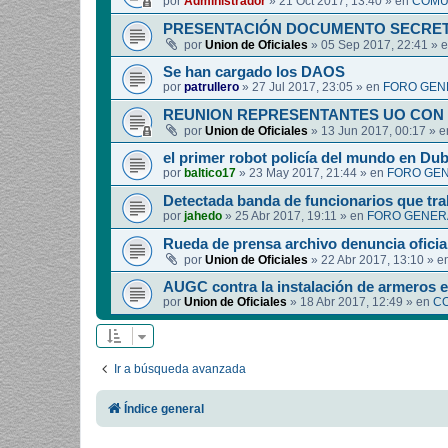
por
Administrador
»
21 Oct 2017, 13:40
» en
COMUN
PRESENTACIÓN DOCUMENTO SECRET
por
Union de Oficiales
»
05 Sep 2017, 22:41
» 
Se han cargado los DAOS
por
patrullero
»
27 Jul 2017, 23:05
» en
FORO GEN
REUNION REPRESENTANTES UO CON 
por
Union de Oficiales
»
13 Jun 2017, 00:17
» 
el primer robot policía del mundo en Dub
por
baltico17
»
23 May 2017, 21:44
» en
FORO GEN
Detectada banda de funcionarios que tra
por
jahedo
»
25 Abr 2017, 19:11
» en
FORO GENERA
Rueda de prensa archivo denuncia oficia
por
Union de Oficiales
»
22 Abr 2017, 13:10
» e
AUGC contra la instalación de armeros 
por
Union de Oficiales
»
18 Abr 2017, 12:49
» en
CO
Ir a búsqueda avanzada
Índice general