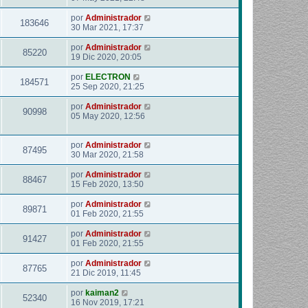
por
Administrador
183646
30 Mar 2021, 17:37
por
Administrador
85220
19 Dic 2020, 20:05
por
ELECTRON
184571
25 Sep 2020, 21:25
por
Administrador
90998
05 May 2020, 12:56
por
Administrador
87495
30 Mar 2020, 21:58
por
Administrador
88467
15 Feb 2020, 13:50
por
Administrador
89871
01 Feb 2020, 21:55
por
Administrador
91427
01 Feb 2020, 21:55
por
Administrador
87765
21 Dic 2019, 11:45
por
kaiman2
52340
16 Nov 2019, 17:21