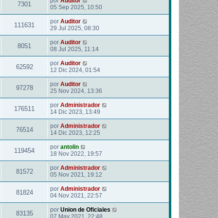
por
Auditor
7301
05 Sep 2025, 10:50
por
Auditor
111631
29 Jul 2025, 08:30
por
Auditor
8051
08 Jul 2025, 11:14
por
Auditor
62592
12 Dic 2024, 01:54
por
Auditor
97278
25 Nov 2024, 13:36
por
Administrador
176511
14 Dic 2023, 13:49
por
Administrador
76514
14 Dic 2023, 12:25
por
antolin
119454
18 Nov 2022, 19:57
por
Administrador
81572
05 Nov 2021, 19:12
por
Administrador
81824
04 Nov 2021, 22:57
por
Union de Oficiales
83135
07 May 2021, 22:48