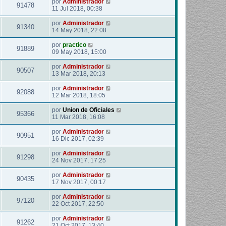
por
Administrador
91478
11 Jul 2018, 00:38
por
Administrador
91340
14 May 2018, 22:08
por
practico
91889
09 May 2018, 15:00
por
Administrador
90507
13 Mar 2018, 20:13
por
Administrador
92088
12 Mar 2018, 18:05
por
Union de Oficiales
95366
11 Mar 2018, 16:08
por
Administrador
90951
16 Dic 2017, 02:39
por
Administrador
91298
24 Nov 2017, 17:25
por
Administrador
90435
17 Nov 2017, 00:17
por
Administrador
97120
22 Oct 2017, 22:50
por
Administrador
91262
21 Oct 2017, 13:40