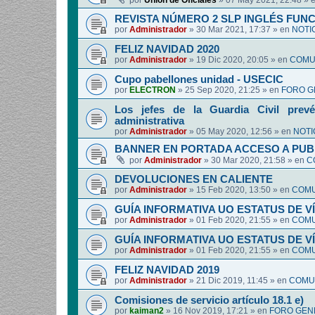
por
Union de Oficiales
»
07 May 2021, 22:48
» 
REVISTA NÚMERO 2 SLP INGLÉS FUN
por
Administrador
»
30 Mar 2021, 17:37
» en
NOTI
FELIZ NAVIDAD 2020
por
Administrador
»
19 Dic 2020, 20:05
» en
COMUN
Cupo pabellones unidad - USECIC
por
ELECTRON
»
25 Sep 2020, 21:25
» en
FORO G
Los jefes de la Guardia Civil prevé
administrativa
por
Administrador
»
05 May 2020, 12:56
» en
NOTI
BANNER EN PORTADA ACCESO A PUB
por
Administrador
»
30 Mar 2020, 21:58
» en
C
DEVOLUCIONES EN CALIENTE
por
Administrador
»
15 Feb 2020, 13:50
» en
COMU
GUÍA INFORMATIVA UO ESTATUS DE 
por
Administrador
»
01 Feb 2020, 21:55
» en
COMU
GUÍA INFORMATIVA UO ESTATUS DE 
por
Administrador
»
01 Feb 2020, 21:55
» en
COMU
FELIZ NAVIDAD 2019
por
Administrador
»
21 Dic 2019, 11:45
» en
COMUN
Comisiones de servicio artículo 18.1 e)
por
kaiman2
»
16 Nov 2019, 17:21
» en
FORO GEN