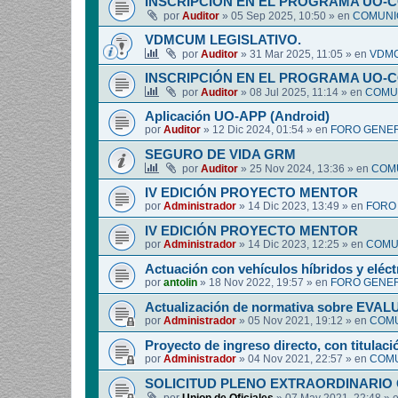
INSCRIPCIÓN EN EL PROGRAMA UO-
por
Auditor
»
05 Sep 2025, 10:50
» en
COMUNIC
VDMCUM LEGISLATIVO.
por
Auditor
»
31 Mar 2025, 11:05
» en
VDMC
INSCRIPCIÓN EN EL PROGRAMA UO-
por
Auditor
»
08 Jul 2025, 11:14
» en
COMUN
Aplicación UO-APP (Android)
por
Auditor
»
12 Dic 2024, 01:54
» en
FORO GENER
SEGURO DE VIDA GRM
por
Auditor
»
25 Nov 2024, 13:36
» en
COMU
IV EDICIÓN PROYECTO MENTOR
por
Administrador
»
14 Dic 2023, 13:49
» en
FORO
IV EDICIÓN PROYECTO MENTOR
por
Administrador
»
14 Dic 2023, 12:25
» en
COMUN
Actuación con vehículos híbridos y eléct
por
antolin
»
18 Nov 2022, 19:57
» en
FORO GENER
Actualización de normativa sobre EV
por
Administrador
»
05 Nov 2021, 19:12
» en
COMU
Proyecto de ingreso directo, con titulació
por
Administrador
»
04 Nov 2021, 22:57
» en
COMU
SOLICITUD PLENO EXTRAORDINARIO