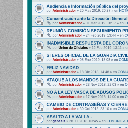
Audiencia e Información pública del pro
por
Administrador
»
20 May 2019, 20:37
» en
NOTI
Concentración ante la Dirección General 
por
Administrador
»
01 Mar 2019, 18:17
» en
C
REUNIÓN COMISIÓN SEGUIMIENTO P
por
Administrador
»
24 Feb 2019, 13:44
» en
C
INADMISIBLE RESPUESTA DEL CORO
por
Union de Oficiales
»
12 Feb 2019, 13:11
» 
SI ERES OFICIAL DE LA GUARDIA CIVI
por
Administrador
»
08 Ene 2019, 18:08
» en
COMU
FELIZ NAVIDAD
por
Administrador
»
18 Dic 2018, 14:48
» en
COMUN
ATAQUE A LOS MANDOS DE LA GUARDI
por
Administrador
»
23 Nov 2018, 22:03
» en
C
NO A LA LEY VASCA DE ABUSOS POLI
por
Administrador
»
17 Nov 2018, 14:00
» en
C
CAMBIO DE CONTRASEÑAS Y CIERRE 
por
Administrador
»
30 Oct 2018, 23:10
» en
COMUN
ASALTO A LA VALLA.-
por
genesis
»
28 Jul 2018, 03:45
» en
COMUNICADO