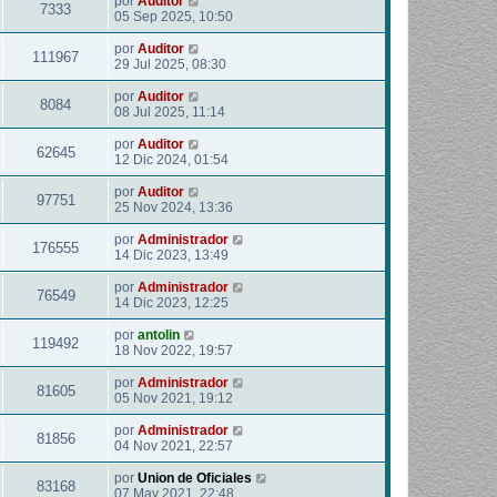
por
Auditor
7333
05 Sep 2025, 10:50
por
Auditor
111967
29 Jul 2025, 08:30
por
Auditor
8084
08 Jul 2025, 11:14
por
Auditor
62645
12 Dic 2024, 01:54
por
Auditor
97751
25 Nov 2024, 13:36
por
Administrador
176555
14 Dic 2023, 13:49
por
Administrador
76549
14 Dic 2023, 12:25
por
antolin
119492
18 Nov 2022, 19:57
por
Administrador
81605
05 Nov 2021, 19:12
por
Administrador
81856
04 Nov 2021, 22:57
por
Union de Oficiales
83168
07 May 2021, 22:48