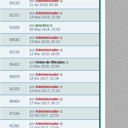
por
Administrador
91510
11 Jul 2018, 00:38
por
Administrador
91372
14 May 2018, 22:08
por
practico
91928
09 May 2018, 15:00
por
Administrador
90536
13 Mar 2018, 20:13
por
Administrador
92118
12 Mar 2018, 18:05
por
Union de Oficiales
95402
11 Mar 2018, 16:08
por
Administrador
90979
16 Dic 2017, 02:39
por
Administrador
91325
24 Nov 2017, 17:25
por
Administrador
90464
17 Nov 2017, 00:17
por
Administrador
97184
22 Oct 2017, 22:50
por
Administrador
91291
21 Oct 2017, 13:40