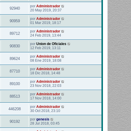
por
Administrador
92940
20 May 2019, 20:37
por
Administrador
90959
01 Mar 2019, 18:17
por
Administrador
89712
24 Feb 2019, 13:44
por
Union de Oficiales
90830
12 Feb 2019, 13:11
por
Administrador
89624
08 Ene 2019, 18:08
por
Administrador
87710
18 Dic 2018, 14:48
por
Administrador
89100
23 Nov 2018, 22:03
por
Administrador
88513
17 Nov 2018, 14:00
por
Administrador
446208
30 Oct 2018, 23:10
por
genesis
90192
28 Jul 2018, 03:45