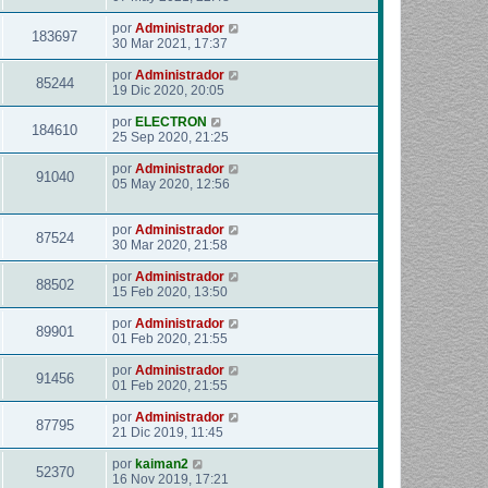
por
Administrador
183697
30 Mar 2021, 17:37
por
Administrador
85244
19 Dic 2020, 20:05
por
ELECTRON
184610
25 Sep 2020, 21:25
por
Administrador
91040
05 May 2020, 12:56
por
Administrador
87524
30 Mar 2020, 21:58
por
Administrador
88502
15 Feb 2020, 13:50
por
Administrador
89901
01 Feb 2020, 21:55
por
Administrador
91456
01 Feb 2020, 21:55
por
Administrador
87795
21 Dic 2019, 11:45
por
kaiman2
52370
16 Nov 2019, 17:21