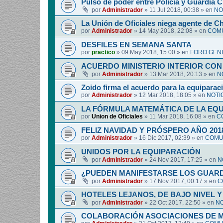
Pulso de poder entre Policía y Guardia Ci
por
Administrador
»
11 Jul 2018, 00:38
» en
NO
La Unión de Oficiales niega agente de C
por
Administrador
»
14 May 2018, 22:08
» en
COMU
DESFILES EN SEMANA SANTA
por
practico
»
09 May 2018, 15:00
» en
FORO GEN
ACUERDO MINISTERIO INTERIOR CON
por
Administrador
»
13 Mar 2018, 20:13
» en
N
Zoido firma el acuerdo para la equipara
por
Administrador
»
12 Mar 2018, 18:05
» en
NOTI
LA FÓRMULA MATEMÁTICA DE LA EQ
por
Union de Oficiales
»
11 Mar 2018, 16:08
» en
C
FELIZ NAVIDAD Y PRÓSPERO AÑO 201
por
Administrador
»
16 Dic 2017, 02:39
» en
COMUN
UNIDOS POR LA EQUIPARACIÓN
por
Administrador
»
24 Nov 2017, 17:25
» en
N
¿PUEDEN MANIFESTARSE LOS GUARDIA
por
Administrador
»
17 Nov 2017, 00:17
» en
C
HOTELES LEJANOS, DE BAJO NIVEL 
por
Administrador
»
22 Oct 2017, 22:50
» en
NO
COLABORACIÓN ASOCIACIONES DE M