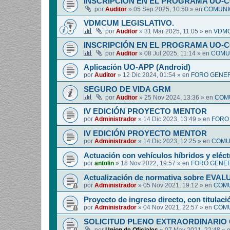
INSCRIPCIÓN EN EL PROGRAMA UO-
por
Auditor
»
05 Sep 2025, 10:50
» en
COMUNIC
VDMCUM LEGISLATIVO.
por
Auditor
»
31 Mar 2025, 11:05
» en
VDMC
INSCRIPCIÓN EN EL PROGRAMA UO-
por
Auditor
»
08 Jul 2025, 11:14
» en
COMUN
Aplicación UO-APP (Android)
por
Auditor
»
12 Dic 2024, 01:54
» en
FORO GENER
SEGURO DE VIDA GRM
por
Auditor
»
25 Nov 2024, 13:36
» en
COMU
IV EDICIÓN PROYECTO MENTOR
por
Administrador
»
14 Dic 2023, 13:49
» en
FORO
IV EDICIÓN PROYECTO MENTOR
por
Administrador
»
14 Dic 2023, 12:25
» en
COMUN
Actuación con vehículos híbridos y eléct
por
antolin
»
18 Nov 2022, 19:57
» en
FORO GENER
Actualización de normativa sobre EV
por
Administrador
»
05 Nov 2021, 19:12
» en
COMU
Proyecto de ingreso directo, con titulació
por
Administrador
»
04 Nov 2021, 22:57
» en
COMU
SOLICITUD PLENO EXTRAORDINARIO