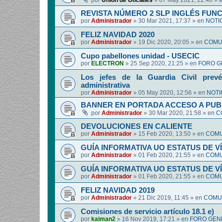
por
Union de Oficiales
»
07 May 2021, 22:48
» 
REVISTA NÚMERO 2 SLP INGLÉS FUN
por
Administrador
»
30 Mar 2021, 17:37
» en
NOTI
FELIZ NAVIDAD 2020
por
Administrador
»
19 Dic 2020, 20:05
» en
COMUN
Cupo pabellones unidad - USECIC
por
ELECTRON
»
25 Sep 2020, 21:25
» en
FORO G
Los jefes de la Guardia Civil prevé
administrativa
por
Administrador
»
05 May 2020, 12:56
» en
NOTI
BANNER EN PORTADA ACCESO A PUB
por
Administrador
»
30 Mar 2020, 21:58
» en
C
DEVOLUCIONES EN CALIENTE
por
Administrador
»
15 Feb 2020, 13:50
» en
COMU
GUÍA INFORMATIVA UO ESTATUS DE 
por
Administrador
»
01 Feb 2020, 21:55
» en
COMU
GUÍA INFORMATIVA UO ESTATUS DE 
por
Administrador
»
01 Feb 2020, 21:55
» en
COMU
FELIZ NAVIDAD 2019
por
Administrador
»
21 Dic 2019, 11:45
» en
COMUN
Comisiones de servicio artículo 18.1 e)
por
kaiman2
»
16 Nov 2019, 17:21
» en
FORO GEN