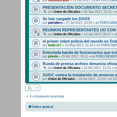
por
Administrador
»
21 Oct 2017, 13:40
» en
COMUN
PRESENTACIÓN DOCUMENTO SECRET
por
Union de Oficiales
»
05 Sep 2017, 22:41
» 
Se han cargado los DAOS
por
patrullero
»
27 Jul 2017, 23:05
» en
FORO GEN
REUNION REPRESENTANTES UO CON 
por
Union de Oficiales
»
13 Jun 2017, 00:17
» 
el primer robot policía del mundo en Dub
por
baltico17
»
23 May 2017, 21:44
» en
FORO GEN
Detectada banda de funcionarios que tra
por
jahedo
»
25 Abr 2017, 19:11
» en
FORO GENERA
Rueda de prensa archivo denuncia oficia
por
Union de Oficiales
»
22 Abr 2017, 13:10
» e
AUGC contra la instalación de armeros 
por
Union de Oficiales
»
18 Abr 2017, 12:49
» en
CO
Ir a búsqueda avanzada
Índice general