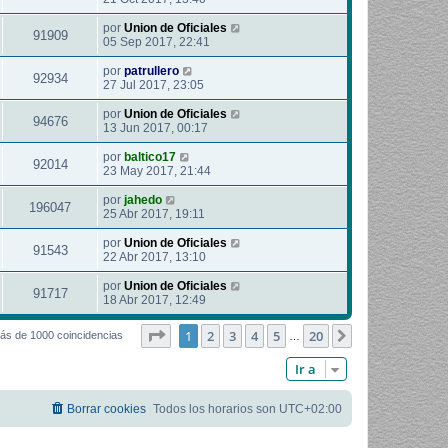
por
Union de Oficiales
91909
05 Sep 2017, 22:41
por
patrullero
92934
27 Jul 2017, 23:05
por
Union de Oficiales
94676
13 Jun 2017, 00:17
por
baltico17
92014
23 May 2017, 21:44
por
jahedo
196047
25 Abr 2017, 19:11
por
Union de Oficiales
91543
22 Abr 2017, 13:10
por
Union de Oficiales
91717
18 Abr 2017, 12:49
Página
1
de
20
1
2
3
4
5
20
Siguiente
ás de 1000 coincidencias
…
Ir a
Borrar cookies
Todos los horarios son
UTC+02:00