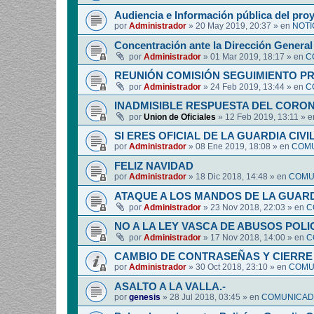
Audiencia e Información pública del pro
por
Administrador
»
20 May 2019, 20:37
» en
NOTI
Concentración ante la Dirección General 
por
Administrador
»
01 Mar 2019, 18:17
» en
C
REUNIÓN COMISIÓN SEGUIMIENTO P
por
Administrador
»
24 Feb 2019, 13:44
» en
C
INADMISIBLE RESPUESTA DEL CORO
por
Union de Oficiales
»
12 Feb 2019, 13:11
» 
SI ERES OFICIAL DE LA GUARDIA CIVI
por
Administrador
»
08 Ene 2019, 18:08
» en
COMU
FELIZ NAVIDAD
por
Administrador
»
18 Dic 2018, 14:48
» en
COMUN
ATAQUE A LOS MANDOS DE LA GUARDI
por
Administrador
»
23 Nov 2018, 22:03
» en
C
NO A LA LEY VASCA DE ABUSOS POLI
por
Administrador
»
17 Nov 2018, 14:00
» en
C
CAMBIO DE CONTRASEÑAS Y CIERRE 
por
Administrador
»
30 Oct 2018, 23:10
» en
COMUN
ASALTO A LA VALLA.-
por
genesis
»
28 Jul 2018, 03:45
» en
COMUNICADO