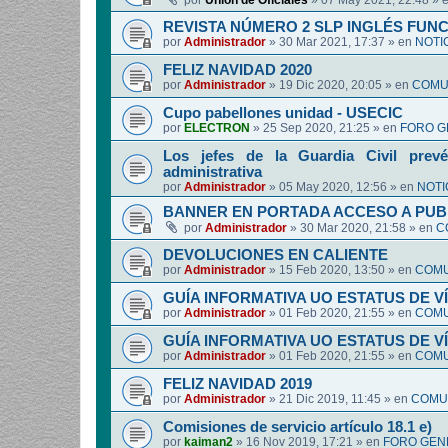
por
Union de Oficiales
»
07 May 2021, 22:48
» 
REVISTA NÚMERO 2 SLP INGLÉS FUN
por
Administrador
»
30 Mar 2021, 17:37
» en
NOTI
FELIZ NAVIDAD 2020
por
Administrador
»
19 Dic 2020, 20:05
» en
COMUN
Cupo pabellones unidad - USECIC
por
ELECTRON
»
25 Sep 2020, 21:25
» en
FORO G
Los jefes de la Guardia Civil prevé
administrativa
por
Administrador
»
05 May 2020, 12:56
» en
NOTI
BANNER EN PORTADA ACCESO A PUB
por
Administrador
»
30 Mar 2020, 21:58
» en
C
DEVOLUCIONES EN CALIENTE
por
Administrador
»
15 Feb 2020, 13:50
» en
COMU
GUÍA INFORMATIVA UO ESTATUS DE 
por
Administrador
»
01 Feb 2020, 21:55
» en
COMU
GUÍA INFORMATIVA UO ESTATUS DE 
por
Administrador
»
01 Feb 2020, 21:55
» en
COMU
FELIZ NAVIDAD 2019
por
Administrador
»
21 Dic 2019, 11:45
» en
COMUN
Comisiones de servicio artículo 18.1 e)
por
kaiman2
»
16 Nov 2019, 17:21
» en
FORO GEN