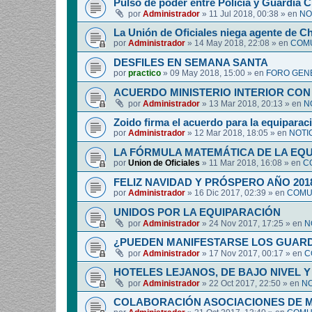
Pulso de poder entre Policía y Guardia Ci
por
Administrador
»
11 Jul 2018, 00:38
» en
NO
La Unión de Oficiales niega agente de C
por
Administrador
»
14 May 2018, 22:08
» en
COMU
DESFILES EN SEMANA SANTA
por
practico
»
09 May 2018, 15:00
» en
FORO GEN
ACUERDO MINISTERIO INTERIOR CON
por
Administrador
»
13 Mar 2018, 20:13
» en
N
Zoido firma el acuerdo para la equipara
por
Administrador
»
12 Mar 2018, 18:05
» en
NOTI
LA FÓRMULA MATEMÁTICA DE LA EQ
por
Union de Oficiales
»
11 Mar 2018, 16:08
» en
C
FELIZ NAVIDAD Y PRÓSPERO AÑO 201
por
Administrador
»
16 Dic 2017, 02:39
» en
COMUN
UNIDOS POR LA EQUIPARACIÓN
por
Administrador
»
24 Nov 2017, 17:25
» en
N
¿PUEDEN MANIFESTARSE LOS GUARDIA
por
Administrador
»
17 Nov 2017, 00:17
» en
C
HOTELES LEJANOS, DE BAJO NIVEL 
por
Administrador
»
22 Oct 2017, 22:50
» en
NO
COLABORACIÓN ASOCIACIONES DE M