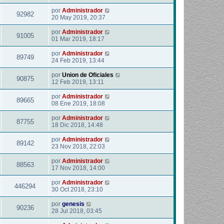
por
Administrador
92982
20 May 2019, 20:37
por
Administrador
91005
01 Mar 2019, 18:17
por
Administrador
89749
24 Feb 2019, 13:44
por
Union de Oficiales
90875
12 Feb 2019, 13:11
por
Administrador
89665
08 Ene 2019, 18:08
por
Administrador
87755
18 Dic 2018, 14:48
por
Administrador
89142
23 Nov 2018, 22:03
por
Administrador
88563
17 Nov 2018, 14:00
por
Administrador
446294
30 Oct 2018, 23:10
por
genesis
90236
28 Jul 2018, 03:45