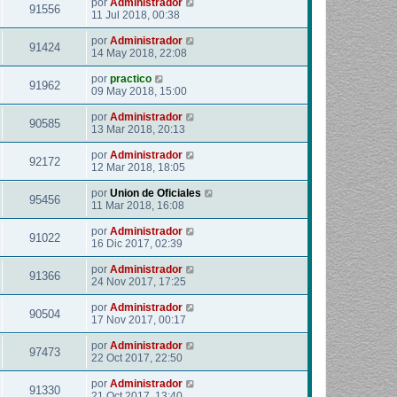
por
Administrador
91556
11 Jul 2018, 00:38
por
Administrador
91424
14 May 2018, 22:08
por
practico
91962
09 May 2018, 15:00
por
Administrador
90585
13 Mar 2018, 20:13
por
Administrador
92172
12 Mar 2018, 18:05
por
Union de Oficiales
95456
11 Mar 2018, 16:08
por
Administrador
91022
16 Dic 2017, 02:39
por
Administrador
91366
24 Nov 2017, 17:25
por
Administrador
90504
17 Nov 2017, 00:17
por
Administrador
97473
22 Oct 2017, 22:50
por
Administrador
91330
21 Oct 2017, 13:40