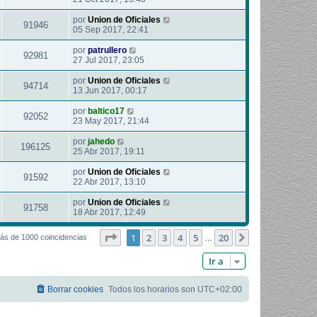
por
Union de Oficiales
91946
05 Sep 2017, 22:41
por
patrullero
92981
27 Jul 2017, 23:05
por
Union de Oficiales
94714
13 Jun 2017, 00:17
por
baltico17
92052
23 May 2017, 21:44
por
jahedo
196125
25 Abr 2017, 19:11
por
Union de Oficiales
91592
22 Abr 2017, 13:10
por
Union de Oficiales
91758
18 Abr 2017, 12:49
Página
1
de
20
1
2
3
4
5
20
Siguiente
ás de 1000 coincidencias
…
Ir a
Borrar cookies
Todos los horarios son
UTC+02:00