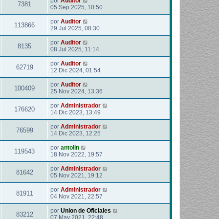
por
Auditor
7381
05 Sep 2025, 10:50
por
Auditor
113866
29 Jul 2025, 08:30
por
Auditor
8135
08 Jul 2025, 11:14
por
Auditor
62719
12 Dic 2024, 01:54
por
Auditor
100409
25 Nov 2024, 13:36
por
Administrador
176620
14 Dic 2023, 13:49
por
Administrador
76599
14 Dic 2023, 12:25
por
antolin
119543
18 Nov 2022, 19:57
por
Administrador
81642
05 Nov 2021, 19:12
por
Administrador
81911
04 Nov 2021, 22:57
por
Union de Oficiales
83212
07 May 2021, 22:48