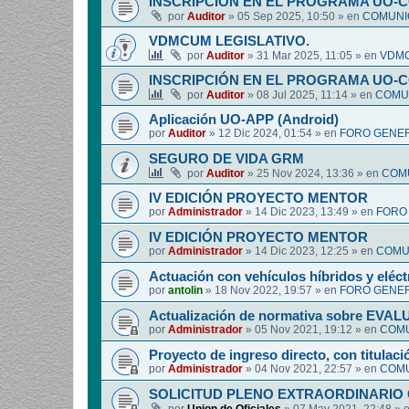
INSCRIPCIÓN EN EL PROGRAMA UO-
por
Auditor
»
05 Sep 2025, 10:50
» en
COMUNIC
VDMCUM LEGISLATIVO.
por
Auditor
»
31 Mar 2025, 11:05
» en
VDMC
INSCRIPCIÓN EN EL PROGRAMA UO-
por
Auditor
»
08 Jul 2025, 11:14
» en
COMUN
Aplicación UO-APP (Android)
por
Auditor
»
12 Dic 2024, 01:54
» en
FORO GENER
SEGURO DE VIDA GRM
por
Auditor
»
25 Nov 2024, 13:36
» en
COMU
IV EDICIÓN PROYECTO MENTOR
por
Administrador
»
14 Dic 2023, 13:49
» en
FORO
IV EDICIÓN PROYECTO MENTOR
por
Administrador
»
14 Dic 2023, 12:25
» en
COMUN
Actuación con vehículos híbridos y eléct
por
antolin
»
18 Nov 2022, 19:57
» en
FORO GENER
Actualización de normativa sobre EV
por
Administrador
»
05 Nov 2021, 19:12
» en
COMU
Proyecto de ingreso directo, con titulació
por
Administrador
»
04 Nov 2021, 22:57
» en
COMU
SOLICITUD PLENO EXTRAORDINARIO