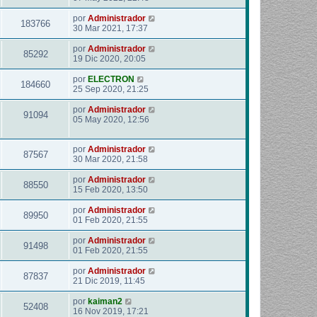
por
Administrador
183766
30 Mar 2021, 17:37
por
Administrador
85292
19 Dic 2020, 20:05
por
ELECTRON
184660
25 Sep 2020, 21:25
por
Administrador
91094
05 May 2020, 12:56
por
Administrador
87567
30 Mar 2020, 21:58
por
Administrador
88550
15 Feb 2020, 13:50
por
Administrador
89950
01 Feb 2020, 21:55
por
Administrador
91498
01 Feb 2020, 21:55
por
Administrador
87837
21 Dic 2019, 11:45
por
kaiman2
52408
16 Nov 2019, 17:21