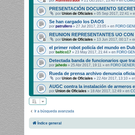
por
Administrador
»
21 Oct 2017, 13:40
» en
COMUN
PRESENTACIÓN DOCUMENTO SECRET
por
Union de Oficiales
»
05 Sep 2017, 22:41
» 
Se han cargado los DAOS
por
patrullero
»
27 Jul 2017, 23:05
» en
FORO GEN
REUNION REPRESENTANTES UO CON 
por
Union de Oficiales
»
13 Jun 2017, 00:17
» 
el primer robot policía del mundo en Dub
por
baltico17
»
23 May 2017, 21:44
» en
FORO GEN
Detectada banda de funcionarios que tra
por
jahedo
»
25 Abr 2017, 19:11
» en
FORO GENERA
Rueda de prensa archivo denuncia oficia
por
Union de Oficiales
»
22 Abr 2017, 13:10
» e
AUGC contra la instalación de armeros 
por
Union de Oficiales
»
18 Abr 2017, 12:49
» en
CO
Ir a búsqueda avanzada
Índice general