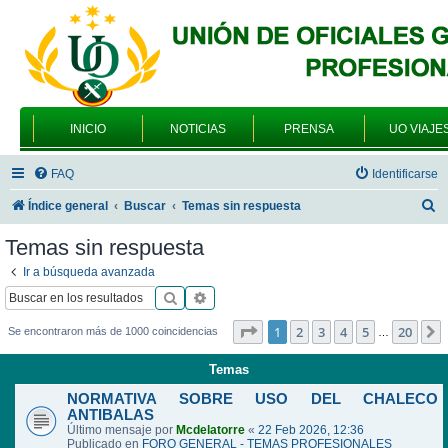
INICIO
NOTICIAS
PRENSA
UO VIAJE
FAQ
Identificarse
B
Índice general
Buscar
Temas sin respuesta
u
Temas sin respuesta
s
Ir a búsqueda avanzada
c
Buscar
Búsqueda avanzada
a
Página
1
de
20
1
2
3
4
5
20
Se encontraron más de 1000 coincidencias
…
r
Temas
NORMATIVA SOBRE USO DEL CHALECO
ANTIBALAS
Último mensaje por
Mcdelatorre
«
22 Feb 2026, 12:36
Publicado en
FORO GENERAL - TEMAS PROFESIONALES