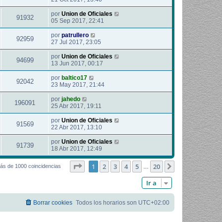
por
Union de Oficiales
91932
05 Sep 2017, 22:41
por
patrullero
92959
27 Jul 2017, 23:05
por
Union de Oficiales
94699
13 Jun 2017, 00:17
por
baltico17
92042
23 May 2017, 21:44
por
jahedo
196091
25 Abr 2017, 19:11
por
Union de Oficiales
91569
22 Abr 2017, 13:10
por
Union de Oficiales
91739
18 Abr 2017, 12:49
Página
1
de
20
1
2
3
4
5
20
Siguiente
ás de 1000 coincidencias
…
Ir a
Borrar cookies
Todos los horarios son
UTC+02:00