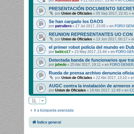
por
Administrador
»
21 Oct 2017, 13:40
» en
COMUN
PRESENTACIÓN DOCUMENTO SECRET
por
Union de Oficiales
»
05 Sep 2017, 22:41
» 
Se han cargado los DAOS
por
patrullero
»
27 Jul 2017, 23:05
» en
FORO GEN
REUNION REPRESENTANTES UO CON 
por
Union de Oficiales
»
13 Jun 2017, 00:17
» 
el primer robot policía del mundo en Dub
por
baltico17
»
23 May 2017, 21:44
» en
FORO GEN
Detectada banda de funcionarios que tra
por
jahedo
»
25 Abr 2017, 19:11
» en
FORO GENERA
Rueda de prensa archivo denuncia oficia
por
Union de Oficiales
»
22 Abr 2017, 13:10
» e
AUGC contra la instalación de armeros 
por
Union de Oficiales
»
18 Abr 2017, 12:49
» en
CO
Ir a búsqueda avanzada
Índice general