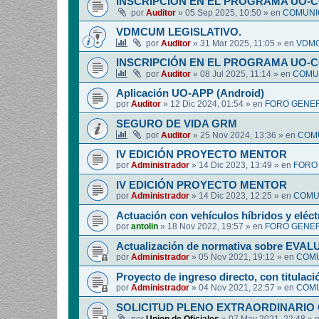
INSCRIPCIÓN EN EL PROGRAMA UO-
por
Auditor
»
05 Sep 2025, 10:50
» en
COMUNIC
VDMCUM LEGISLATIVO.
por
Auditor
»
31 Mar 2025, 11:05
» en
VDMC
INSCRIPCIÓN EN EL PROGRAMA UO-
por
Auditor
»
08 Jul 2025, 11:14
» en
COMUN
Aplicación UO-APP (Android)
por
Auditor
»
12 Dic 2024, 01:54
» en
FORO GENER
SEGURO DE VIDA GRM
por
Auditor
»
25 Nov 2024, 13:36
» en
COMU
IV EDICIÓN PROYECTO MENTOR
por
Administrador
»
14 Dic 2023, 13:49
» en
FORO
IV EDICIÓN PROYECTO MENTOR
por
Administrador
»
14 Dic 2023, 12:25
» en
COMUN
Actuación con vehículos híbridos y eléct
por
antolin
»
18 Nov 2022, 19:57
» en
FORO GENER
Actualización de normativa sobre EV
por
Administrador
»
05 Nov 2021, 19:12
» en
COMU
Proyecto de ingreso directo, con titulació
por
Administrador
»
04 Nov 2021, 22:57
» en
COMU
SOLICITUD PLENO EXTRAORDINARIO