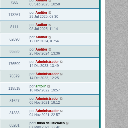
por
Auditor
7365
05 Sep 2025, 10:50
por
Auditor
113261
29 Jul 2025, 08:30
por
Auditor
8111
08 Jul 2025, 11:14
por
Auditor
62690
12 Dic 2024, 01:54
por
Auditor
99589
25 Nov 2024, 13:36
por
Administrador
176599
14 Dic 2023, 13:49
por
Administrador
76579
14 Dic 2023, 12:25
por
antolin
119519
18 Nov 2022, 19:57
por
Administrador
81627
05 Nov 2021, 19:12
por
Administrador
81888
04 Nov 2021, 22:57
por
Union de Oficiales
83201
07 May 2021, 22:48