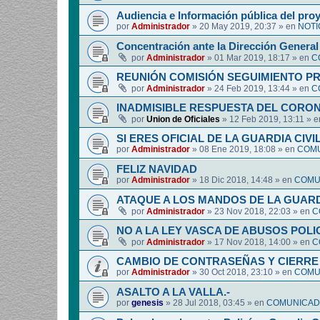
Audiencia e Información pública del pro
por
Administrador
»
20 May 2019, 20:37
» en
NOTI
Concentración ante la Dirección General 
por
Administrador
»
01 Mar 2019, 18:17
» en
C
REUNIÓN COMISIÓN SEGUIMIENTO P
por
Administrador
»
24 Feb 2019, 13:44
» en
C
INADMISIBLE RESPUESTA DEL CORO
por
Union de Oficiales
»
12 Feb 2019, 13:11
» 
SI ERES OFICIAL DE LA GUARDIA CIVI
por
Administrador
»
08 Ene 2019, 18:08
» en
COMU
FELIZ NAVIDAD
por
Administrador
»
18 Dic 2018, 14:48
» en
COMUN
ATAQUE A LOS MANDOS DE LA GUARDI
por
Administrador
»
23 Nov 2018, 22:03
» en
C
NO A LA LEY VASCA DE ABUSOS POLI
por
Administrador
»
17 Nov 2018, 14:00
» en
C
CAMBIO DE CONTRASEÑAS Y CIERRE 
por
Administrador
»
30 Oct 2018, 23:10
» en
COMUN
ASALTO A LA VALLA.-
por
genesis
»
28 Jul 2018, 03:45
» en
COMUNICADO