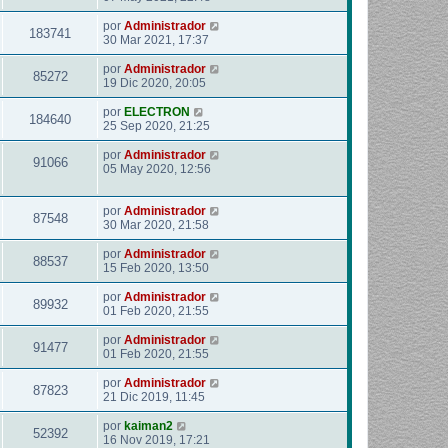
por
Administrador
183741
30 Mar 2021, 17:37
por
Administrador
85272
19 Dic 2020, 20:05
por
ELECTRON
184640
25 Sep 2020, 21:25
por
Administrador
91066
05 May 2020, 12:56
por
Administrador
87548
30 Mar 2020, 21:58
por
Administrador
88537
15 Feb 2020, 13:50
por
Administrador
89932
01 Feb 2020, 21:55
por
Administrador
91477
01 Feb 2020, 21:55
por
Administrador
87823
21 Dic 2019, 11:45
por
kaiman2
52392
16 Nov 2019, 17:21