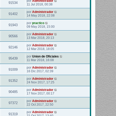
por
Administrador
91534
11 Jul 2018, 00:38
por
Administrador
91402
14 May 2018, 22:08
por
practico
91943
09 May 2018, 15:00
por
Administrador
90566
13 Mar 2018, 20:13
por
Administrador
92146
12 Mar 2018, 18:05
por
Union de Oficiales
95439
11 Mar 2018, 16:08
por
Administrador
91009
16 Dic 2017, 02:39
por
Administrador
91352
24 Nov 2017, 17:25
por
Administrador
90485
17 Nov 2017, 00:17
por
Administrador
97372
22 Oct 2017, 22:50
por
Administrador
91319
21 Oct 2017, 13:40