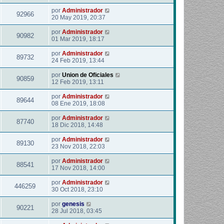
por
Administrador
92966
20 May 2019, 20:37
por
Administrador
90982
01 Mar 2019, 18:17
por
Administrador
89732
24 Feb 2019, 13:44
por
Union de Oficiales
90859
12 Feb 2019, 13:11
por
Administrador
89644
08 Ene 2019, 18:08
por
Administrador
87740
18 Dic 2018, 14:48
por
Administrador
89130
23 Nov 2018, 22:03
por
Administrador
88541
17 Nov 2018, 14:00
por
Administrador
446259
30 Oct 2018, 23:10
por
genesis
90221
28 Jul 2018, 03:45