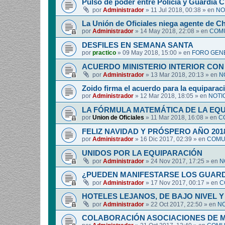
Pulso de poder entre Policía y Guardia Ci
por
Administrador
»
11 Jul 2018, 00:38
» en
NO
La Unión de Oficiales niega agente de C
por
Administrador
»
14 May 2018, 22:08
» en
COMU
DESFILES EN SEMANA SANTA
por
practico
»
09 May 2018, 15:00
» en
FORO GEN
ACUERDO MINISTERIO INTERIOR CON
por
Administrador
»
13 Mar 2018, 20:13
» en
N
Zoido firma el acuerdo para la equipara
por
Administrador
»
12 Mar 2018, 18:05
» en
NOTI
LA FÓRMULA MATEMÁTICA DE LA EQ
por
Union de Oficiales
»
11 Mar 2018, 16:08
» en
C
FELIZ NAVIDAD Y PRÓSPERO AÑO 201
por
Administrador
»
16 Dic 2017, 02:39
» en
COMUN
UNIDOS POR LA EQUIPARACIÓN
por
Administrador
»
24 Nov 2017, 17:25
» en
N
¿PUEDEN MANIFESTARSE LOS GUARDIA
por
Administrador
»
17 Nov 2017, 00:17
» en
C
HOTELES LEJANOS, DE BAJO NIVEL 
por
Administrador
»
22 Oct 2017, 22:50
» en
NO
COLABORACIÓN ASOCIACIONES DE M