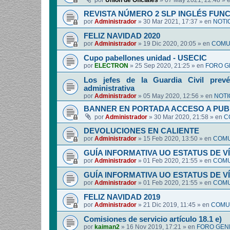
por
Union de Oficiales
»
07 May 2021, 22:48
» 
REVISTA NÚMERO 2 SLP INGLÉS FUN
por
Administrador
»
30 Mar 2021, 17:37
» en
NOTI
FELIZ NAVIDAD 2020
por
Administrador
»
19 Dic 2020, 20:05
» en
COMUN
Cupo pabellones unidad - USECIC
por
ELECTRON
»
25 Sep 2020, 21:25
» en
FORO G
Los jefes de la Guardia Civil prevé
administrativa
por
Administrador
»
05 May 2020, 12:56
» en
NOTI
BANNER EN PORTADA ACCESO A PUB
por
Administrador
»
30 Mar 2020, 21:58
» en
C
DEVOLUCIONES EN CALIENTE
por
Administrador
»
15 Feb 2020, 13:50
» en
COMU
GUÍA INFORMATIVA UO ESTATUS DE 
por
Administrador
»
01 Feb 2020, 21:55
» en
COMU
GUÍA INFORMATIVA UO ESTATUS DE 
por
Administrador
»
01 Feb 2020, 21:55
» en
COMU
FELIZ NAVIDAD 2019
por
Administrador
»
21 Dic 2019, 11:45
» en
COMUN
Comisiones de servicio artículo 18.1 e)
por
kaiman2
»
16 Nov 2019, 17:21
» en
FORO GEN