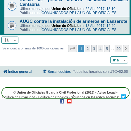
Cantabria
Último mensaje por
Union de Oficiales
«
22 Abr 2017, 13:10
Publicado en
COMUNICADOS DE LA UNIÓN DE OFICIALES
AUGC contra la instalación de armeros en Lanzarote
Último mensaje por
Union de Oficiales
«
18 Abr 2017, 12:49
Publicado en
COMUNICADOS DE LA UNIÓN DE OFICIALES
Página
1
de
20
1
2
3
4
5
20
Se encontraron más de 1000 coincidencias
…
Ir a
Índice general
Borrar cookies
Todos los horarios son
UTC+02:00
© Unión de Oficiales Guardia Civil Profesional (2013) -
Aviso Legal
-
Política de Privacidad
-
Política de Cookies
- Síguenos en las redes sociales: