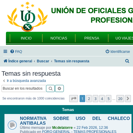
INICIO
NOTICIAS
PRENSA
UO VIAJE
FAQ
Identificarse
B
Índice general
Buscar
Temas sin respuesta
u
Temas sin respuesta
s
Ir a búsqueda avanzada
c
Buscar
Búsqueda avanzada
a
Página
1
de
20
1
2
3
4
5
20
Se encontraron más de 1000 coincidencias
…
r
Temas
NORMATIVA SOBRE USO DEL CHALECO
ANTIBALAS
Último mensaje por
Mcdelatorre
«
22 Feb 2026, 12:36
Publicado en
FORO GENERAL - TEMAS PROFESIONALES