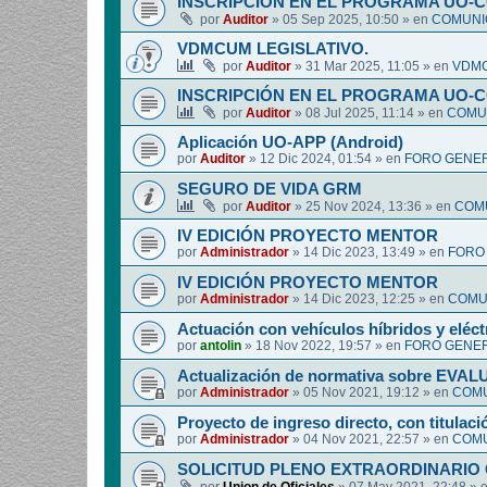
INSCRIPCIÓN EN EL PROGRAMA UO-
por
Auditor
»
05 Sep 2025, 10:50
» en
COMUNIC
VDMCUM LEGISLATIVO.
por
Auditor
»
31 Mar 2025, 11:05
» en
VDMC
INSCRIPCIÓN EN EL PROGRAMA UO-
por
Auditor
»
08 Jul 2025, 11:14
» en
COMUN
Aplicación UO-APP (Android)
por
Auditor
»
12 Dic 2024, 01:54
» en
FORO GENER
SEGURO DE VIDA GRM
por
Auditor
»
25 Nov 2024, 13:36
» en
COMU
IV EDICIÓN PROYECTO MENTOR
por
Administrador
»
14 Dic 2023, 13:49
» en
FORO
IV EDICIÓN PROYECTO MENTOR
por
Administrador
»
14 Dic 2023, 12:25
» en
COMUN
Actuación con vehículos híbridos y eléct
por
antolin
»
18 Nov 2022, 19:57
» en
FORO GENER
Actualización de normativa sobre EV
por
Administrador
»
05 Nov 2021, 19:12
» en
COMU
Proyecto de ingreso directo, con titulació
por
Administrador
»
04 Nov 2021, 22:57
» en
COMU
SOLICITUD PLENO EXTRAORDINARIO