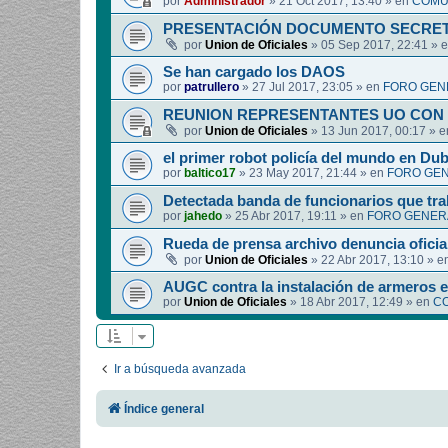
por
Administrador
»
21 Oct 2017, 13:40
» en
COMUN
PRESENTACIÓN DOCUMENTO SECRET
por
Union de Oficiales
»
05 Sep 2017, 22:41
» 
Se han cargado los DAOS
por
patrullero
»
27 Jul 2017, 23:05
» en
FORO GEN
REUNION REPRESENTANTES UO CON 
por
Union de Oficiales
»
13 Jun 2017, 00:17
» 
el primer robot policía del mundo en Dub
por
baltico17
»
23 May 2017, 21:44
» en
FORO GEN
Detectada banda de funcionarios que tra
por
jahedo
»
25 Abr 2017, 19:11
» en
FORO GENERA
Rueda de prensa archivo denuncia oficia
por
Union de Oficiales
»
22 Abr 2017, 13:10
» e
AUGC contra la instalación de armeros 
por
Union de Oficiales
»
18 Abr 2017, 12:49
» en
CO
Ir a búsqueda avanzada
Índice general