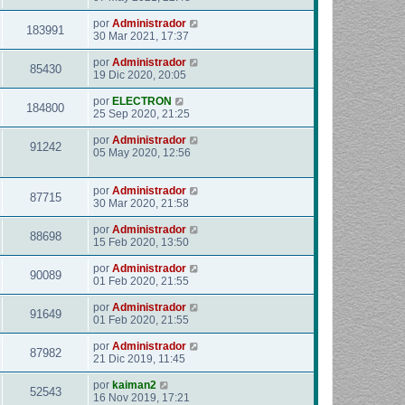
por
Administrador
183991
30 Mar 2021, 17:37
por
Administrador
85430
19 Dic 2020, 20:05
por
ELECTRON
184800
25 Sep 2020, 21:25
por
Administrador
91242
05 May 2020, 12:56
por
Administrador
87715
30 Mar 2020, 21:58
por
Administrador
88698
15 Feb 2020, 13:50
por
Administrador
90089
01 Feb 2020, 21:55
por
Administrador
91649
01 Feb 2020, 21:55
por
Administrador
87982
21 Dic 2019, 11:45
por
kaiman2
52543
16 Nov 2019, 17:21