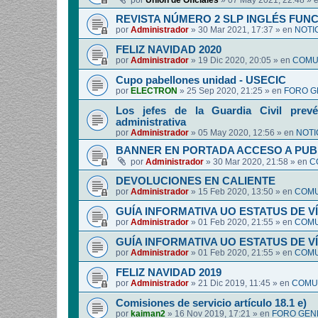
por
Union de Oficiales
»
07 May 2021, 22:48
» 
REVISTA NÚMERO 2 SLP INGLÉS FUN
por
Administrador
»
30 Mar 2021, 17:37
» en
NOTI
FELIZ NAVIDAD 2020
por
Administrador
»
19 Dic 2020, 20:05
» en
COMUN
Cupo pabellones unidad - USECIC
por
ELECTRON
»
25 Sep 2020, 21:25
» en
FORO G
Los jefes de la Guardia Civil prevé
administrativa
por
Administrador
»
05 May 2020, 12:56
» en
NOTI
BANNER EN PORTADA ACCESO A PUB
por
Administrador
»
30 Mar 2020, 21:58
» en
C
DEVOLUCIONES EN CALIENTE
por
Administrador
»
15 Feb 2020, 13:50
» en
COMU
GUÍA INFORMATIVA UO ESTATUS DE 
por
Administrador
»
01 Feb 2020, 21:55
» en
COMU
GUÍA INFORMATIVA UO ESTATUS DE 
por
Administrador
»
01 Feb 2020, 21:55
» en
COMU
FELIZ NAVIDAD 2019
por
Administrador
»
21 Dic 2019, 11:45
» en
COMUN
Comisiones de servicio artículo 18.1 e)
por
kaiman2
»
16 Nov 2019, 17:21
» en
FORO GEN