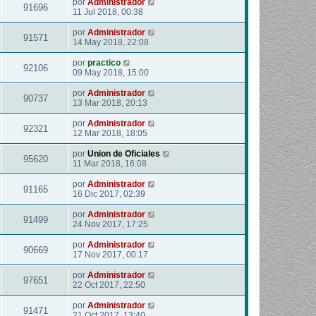
por
Administrador
91696
11 Jul 2018, 00:38
por
Administrador
91571
14 May 2018, 22:08
por
practico
92106
09 May 2018, 15:00
por
Administrador
90737
13 Mar 2018, 20:13
por
Administrador
92321
12 Mar 2018, 18:05
por
Union de Oficiales
95620
11 Mar 2018, 16:08
por
Administrador
91165
16 Dic 2017, 02:39
por
Administrador
91499
24 Nov 2017, 17:25
por
Administrador
90669
17 Nov 2017, 00:17
por
Administrador
97651
22 Oct 2017, 22:50
por
Administrador
91471
21 Oct 2017, 13:40