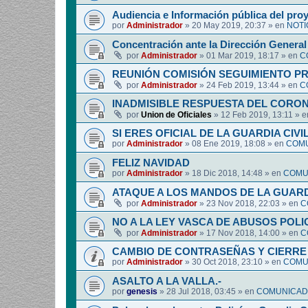
Audiencia e Información pública del pro
por
Administrador
»
20 May 2019, 20:37
» en
NOTI
Concentración ante la Dirección General 
por
Administrador
»
01 Mar 2019, 18:17
» en
C
REUNIÓN COMISIÓN SEGUIMIENTO P
por
Administrador
»
24 Feb 2019, 13:44
» en
C
INADMISIBLE RESPUESTA DEL CORO
por
Union de Oficiales
»
12 Feb 2019, 13:11
» 
SI ERES OFICIAL DE LA GUARDIA CIVI
por
Administrador
»
08 Ene 2019, 18:08
» en
COMU
FELIZ NAVIDAD
por
Administrador
»
18 Dic 2018, 14:48
» en
COMUN
ATAQUE A LOS MANDOS DE LA GUARDI
por
Administrador
»
23 Nov 2018, 22:03
» en
C
NO A LA LEY VASCA DE ABUSOS POLI
por
Administrador
»
17 Nov 2018, 14:00
» en
C
CAMBIO DE CONTRASEÑAS Y CIERRE 
por
Administrador
»
30 Oct 2018, 23:10
» en
COMUN
ASALTO A LA VALLA.-
por
genesis
»
28 Jul 2018, 03:45
» en
COMUNICADO