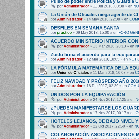
Pulso de poder entre Policía y Guardia Ci
por
Administrador
»
11 Jul 2018, 00:38
» en
NO
La Unión de Oficiales niega agente de C
por
Administrador
»
14 May 2018, 22:08
» en
COMU
DESFILES EN SEMANA SANTA
por
practico
»
09 May 2018, 15:00
» en
FORO GEN
ACUERDO MINISTERIO INTERIOR CON
por
Administrador
»
13 Mar 2018, 20:13
» en
N
Zoido firma el acuerdo para la equipara
por
Administrador
»
12 Mar 2018, 18:05
» en
NOTI
LA FÓRMULA MATEMÁTICA DE LA EQ
por
Union de Oficiales
»
11 Mar 2018, 16:08
» en
C
FELIZ NAVIDAD Y PRÓSPERO AÑO 201
por
Administrador
»
16 Dic 2017, 02:39
» en
COMUN
UNIDOS POR LA EQUIPARACIÓN
por
Administrador
»
24 Nov 2017, 17:25
» en
N
¿PUEDEN MANIFESTARSE LOS GUARDIA
por
Administrador
»
17 Nov 2017, 00:17
» en
C
HOTELES LEJANOS, DE BAJO NIVEL 
por
Administrador
»
22 Oct 2017, 22:50
» en
NO
COLABORACIÓN ASOCIACIONES DE M