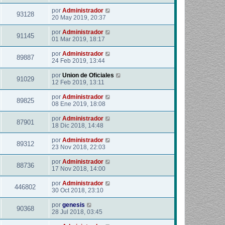
por
Administrador
93128
20 May 2019, 20:37
por
Administrador
91145
01 Mar 2019, 18:17
por
Administrador
89887
24 Feb 2019, 13:44
por
Union de Oficiales
91029
12 Feb 2019, 13:11
por
Administrador
89825
08 Ene 2019, 18:08
por
Administrador
87901
18 Dic 2018, 14:48
por
Administrador
89312
23 Nov 2018, 22:03
por
Administrador
88736
17 Nov 2018, 14:00
por
Administrador
446802
30 Oct 2018, 23:10
por
genesis
90368
28 Jul 2018, 03:45