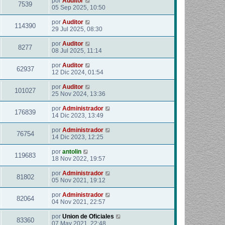
por
Auditor
7539
05 Sep 2025, 10:50
por
Auditor
114390
29 Jul 2025, 08:30
por
Auditor
8277
08 Jul 2025, 11:14
por
Auditor
62937
12 Dic 2024, 01:54
por
Auditor
101027
25 Nov 2024, 13:36
por
Administrador
176839
14 Dic 2023, 13:49
por
Administrador
76754
14 Dic 2023, 12:25
por
antolin
119683
18 Nov 2022, 19:57
por
Administrador
81802
05 Nov 2021, 19:12
por
Administrador
82064
04 Nov 2021, 22:57
por
Union de Oficiales
83360
07 May 2021, 22:48