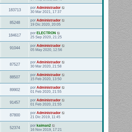
por
Administrador
183713
30 Mar 2021, 17:37
por
Administrador
85248
19 Dic 2020, 20:05
por
ELECTRON
184617
25 Sep 2020, 21:25
por
Administrador
91044
05 May 2020, 12:56
por
Administrador
87527
30 Mar 2020, 21:58
por
Administrador
88507
15 Feb 2020, 13:50
por
Administrador
89902
01 Feb 2020, 21:55
por
Administrador
91457
01 Feb 2020, 21:55
por
Administrador
87800
21 Dic 2019, 11:45
por
kaiman2
52374
16 Nov 2019, 17:21