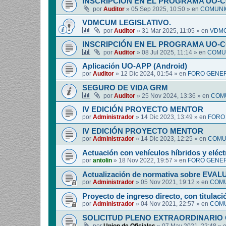
INSCRIPCIÓN EN EL PROGRAMA UO-
por
Auditor
»
05 Sep 2025, 10:50
» en
COMUNIC
VDMCUM LEGISLATIVO.
por
Auditor
»
31 Mar 2025, 11:05
» en
VDMC
INSCRIPCIÓN EN EL PROGRAMA UO-
por
Auditor
»
08 Jul 2025, 11:14
» en
COMUN
Aplicación UO-APP (Android)
por
Auditor
»
12 Dic 2024, 01:54
» en
FORO GENER
SEGURO DE VIDA GRM
por
Auditor
»
25 Nov 2024, 13:36
» en
COMU
IV EDICIÓN PROYECTO MENTOR
por
Administrador
»
14 Dic 2023, 13:49
» en
FORO
IV EDICIÓN PROYECTO MENTOR
por
Administrador
»
14 Dic 2023, 12:25
» en
COMUN
Actuación con vehículos híbridos y eléct
por
antolin
»
18 Nov 2022, 19:57
» en
FORO GENER
Actualización de normativa sobre EV
por
Administrador
»
05 Nov 2021, 19:12
» en
COMU
Proyecto de ingreso directo, con titulació
por
Administrador
»
04 Nov 2021, 22:57
» en
COMU
SOLICITUD PLENO EXTRAORDINARIO