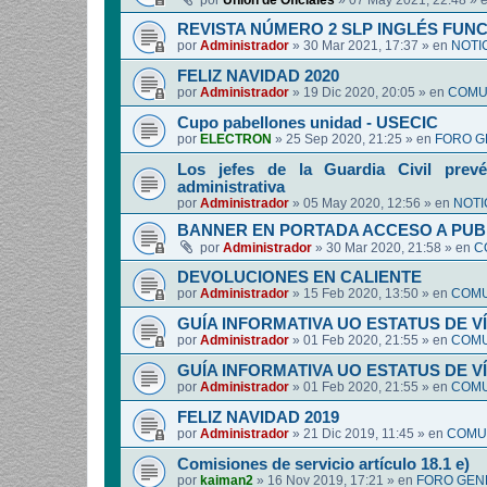
por
Union de Oficiales
»
07 May 2021, 22:48
» 
REVISTA NÚMERO 2 SLP INGLÉS FUN
por
Administrador
»
30 Mar 2021, 17:37
» en
NOTI
FELIZ NAVIDAD 2020
por
Administrador
»
19 Dic 2020, 20:05
» en
COMUN
Cupo pabellones unidad - USECIC
por
ELECTRON
»
25 Sep 2020, 21:25
» en
FORO G
Los jefes de la Guardia Civil prevé
administrativa
por
Administrador
»
05 May 2020, 12:56
» en
NOTI
BANNER EN PORTADA ACCESO A PUB
por
Administrador
»
30 Mar 2020, 21:58
» en
C
DEVOLUCIONES EN CALIENTE
por
Administrador
»
15 Feb 2020, 13:50
» en
COMU
GUÍA INFORMATIVA UO ESTATUS DE 
por
Administrador
»
01 Feb 2020, 21:55
» en
COMU
GUÍA INFORMATIVA UO ESTATUS DE 
por
Administrador
»
01 Feb 2020, 21:55
» en
COMU
FELIZ NAVIDAD 2019
por
Administrador
»
21 Dic 2019, 11:45
» en
COMUN
Comisiones de servicio artículo 18.1 e)
por
kaiman2
»
16 Nov 2019, 17:21
» en
FORO GEN