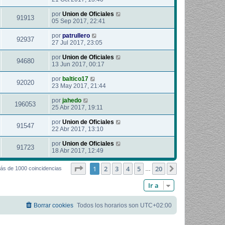
por
Union de Oficiales
91913
05 Sep 2017, 22:41
por
patrullero
92937
27 Jul 2017, 23:05
por
Union de Oficiales
94680
13 Jun 2017, 00:17
por
baltico17
92020
23 May 2017, 21:44
por
jahedo
196053
25 Abr 2017, 19:11
por
Union de Oficiales
91547
22 Abr 2017, 13:10
por
Union de Oficiales
91723
18 Abr 2017, 12:49
Página
1
de
20
1
2
3
4
5
20
Siguiente
ás de 1000 coincidencias
…
Ir a
Borrar cookies
Todos los horarios son
UTC+02:00