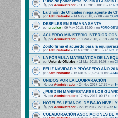
Pulso de poder entre Policía y Guardia Ci
por
Administrador
»
11 Jul 2018, 00:38
» en
NO
La Unión de Oficiales niega agente de C
por
Administrador
»
14 May 2018, 22:08
» en
COMU
DESFILES EN SEMANA SANTA
por
practico
»
09 May 2018, 15:00
» en
FORO GEN
ACUERDO MINISTERIO INTERIOR CON
por
Administrador
»
13 Mar 2018, 20:13
» en
N
Zoido firma el acuerdo para la equipara
por
Administrador
»
12 Mar 2018, 18:05
» en
NOTI
LA FÓRMULA MATEMÁTICA DE LA EQ
por
Union de Oficiales
»
11 Mar 2018, 16:08
» en
C
FELIZ NAVIDAD Y PRÓSPERO AÑO 201
por
Administrador
»
16 Dic 2017, 02:39
» en
COMUN
UNIDOS POR LA EQUIPARACIÓN
por
Administrador
»
24 Nov 2017, 17:25
» en
N
¿PUEDEN MANIFESTARSE LOS GUARDIA
por
Administrador
»
17 Nov 2017, 00:17
» en
C
HOTELES LEJANOS, DE BAJO NIVEL 
por
Administrador
»
22 Oct 2017, 22:50
» en
NO
COLABORACIÓN ASOCIACIONES DE M