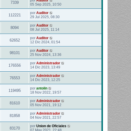
por
Auditor
7339
05 Sep 2025, 10:50
por
Auditor
112221
29 Jul 2025, 08:30
por
Auditor
8094
08 Jul 2025, 11:14
por
Auditor
62652
12 Dic 2024, 01:54
por
Auditor
98101
25 Nov 2024, 13:36
por
Administrador
176556
14 Dic 2023, 13:49
por
Administrador
76553
14 Dic 2023, 12:25
por
antolin
119495
18 Nov 2022, 19:57
por
Administrador
81610
05 Nov 2021, 19:12
por
Administrador
81858
04 Nov 2021, 22:57
por
Union de Oficiales
83170
07 May 2021, 22:48