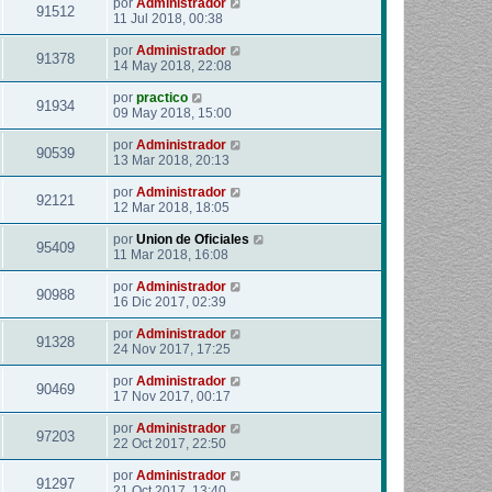
por
Administrador
91512
11 Jul 2018, 00:38
por
Administrador
91378
14 May 2018, 22:08
por
practico
91934
09 May 2018, 15:00
por
Administrador
90539
13 Mar 2018, 20:13
por
Administrador
92121
12 Mar 2018, 18:05
por
Union de Oficiales
95409
11 Mar 2018, 16:08
por
Administrador
90988
16 Dic 2017, 02:39
por
Administrador
91328
24 Nov 2017, 17:25
por
Administrador
90469
17 Nov 2017, 00:17
por
Administrador
97203
22 Oct 2017, 22:50
por
Administrador
91297
21 Oct 2017, 13:40