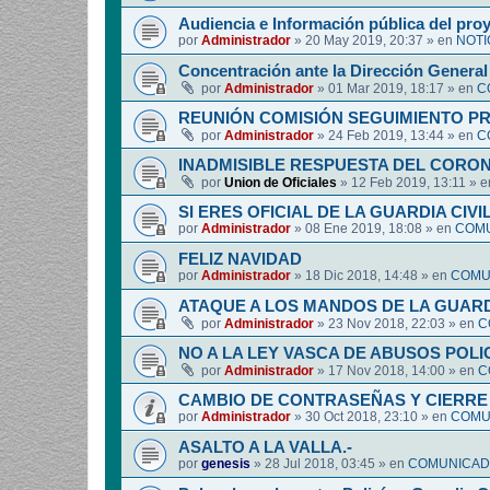
Audiencia e Información pública del pro
por
Administrador
»
20 May 2019, 20:37
» en
NOTI
Concentración ante la Dirección General 
por
Administrador
»
01 Mar 2019, 18:17
» en
C
REUNIÓN COMISIÓN SEGUIMIENTO P
por
Administrador
»
24 Feb 2019, 13:44
» en
C
INADMISIBLE RESPUESTA DEL CORO
por
Union de Oficiales
»
12 Feb 2019, 13:11
» 
SI ERES OFICIAL DE LA GUARDIA CIVI
por
Administrador
»
08 Ene 2019, 18:08
» en
COMU
FELIZ NAVIDAD
por
Administrador
»
18 Dic 2018, 14:48
» en
COMUN
ATAQUE A LOS MANDOS DE LA GUARDI
por
Administrador
»
23 Nov 2018, 22:03
» en
C
NO A LA LEY VASCA DE ABUSOS POLI
por
Administrador
»
17 Nov 2018, 14:00
» en
C
CAMBIO DE CONTRASEÑAS Y CIERRE 
por
Administrador
»
30 Oct 2018, 23:10
» en
COMUN
ASALTO A LA VALLA.-
por
genesis
»
28 Jul 2018, 03:45
» en
COMUNICADO