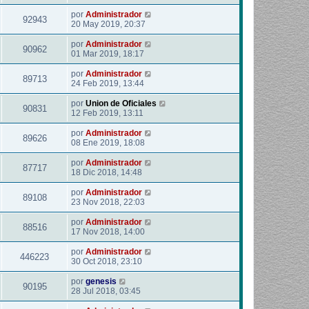
por
Administrador
92943
20 May 2019, 20:37
por
Administrador
90962
01 Mar 2019, 18:17
por
Administrador
89713
24 Feb 2019, 13:44
por
Union de Oficiales
90831
12 Feb 2019, 13:11
por
Administrador
89626
08 Ene 2019, 18:08
por
Administrador
87717
18 Dic 2018, 14:48
por
Administrador
89108
23 Nov 2018, 22:03
por
Administrador
88516
17 Nov 2018, 14:00
por
Administrador
446223
30 Oct 2018, 23:10
por
genesis
90195
28 Jul 2018, 03:45