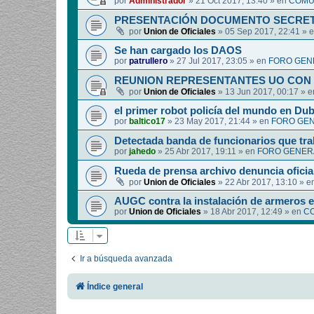
por
Administrador
»
21 Oct 2017, 13:40
» en
COMUN
PRESENTACIÓN DOCUMENTO SECRET
por
Union de Oficiales
»
05 Sep 2017, 22:41
» 
Se han cargado los DAOS
por
patrullero
»
27 Jul 2017, 23:05
» en
FORO GEN
REUNION REPRESENTANTES UO CON 
por
Union de Oficiales
»
13 Jun 2017, 00:17
» 
el primer robot policía del mundo en Dub
por
baltico17
»
23 May 2017, 21:44
» en
FORO GEN
Detectada banda de funcionarios que tra
por
jahedo
»
25 Abr 2017, 19:11
» en
FORO GENERA
Rueda de prensa archivo denuncia oficia
por
Union de Oficiales
»
22 Abr 2017, 13:10
» e
AUGC contra la instalación de armeros 
por
Union de Oficiales
»
18 Abr 2017, 12:49
» en
CO
Ir a búsqueda avanzada
Índice general