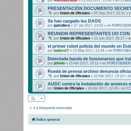
por
Administrador
»
21 Oct 2017, 13:40
» en
COMUN
PRESENTACIÓN DOCUMENTO SECRET
por
Union de Oficiales
»
05 Sep 2017, 22:41
» 
Se han cargado los DAOS
por
patrullero
»
27 Jul 2017, 23:05
» en
FORO GEN
REUNION REPRESENTANTES UO CON 
por
Union de Oficiales
»
13 Jun 2017, 00:17
» 
el primer robot policía del mundo en Dub
por
baltico17
»
23 May 2017, 21:44
» en
FORO GEN
Detectada banda de funcionarios que tra
por
jahedo
»
25 Abr 2017, 19:11
» en
FORO GENERA
Rueda de prensa archivo denuncia oficia
por
Union de Oficiales
»
22 Abr 2017, 13:10
» e
AUGC contra la instalación de armeros 
por
Union de Oficiales
»
18 Abr 2017, 12:49
» en
CO
Ir a búsqueda avanzada
Índice general