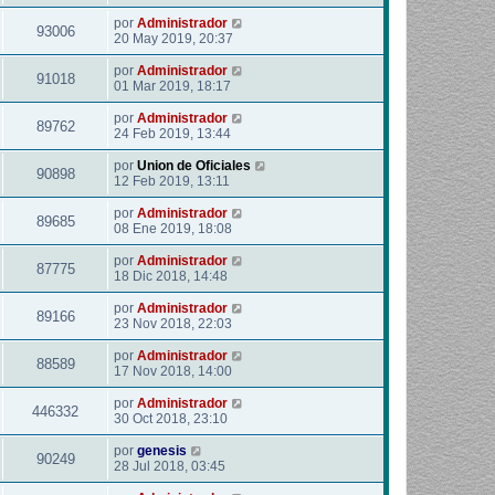
por
Administrador
93006
20 May 2019, 20:37
por
Administrador
91018
01 Mar 2019, 18:17
por
Administrador
89762
24 Feb 2019, 13:44
por
Union de Oficiales
90898
12 Feb 2019, 13:11
por
Administrador
89685
08 Ene 2019, 18:08
por
Administrador
87775
18 Dic 2018, 14:48
por
Administrador
89166
23 Nov 2018, 22:03
por
Administrador
88589
17 Nov 2018, 14:00
por
Administrador
446332
30 Oct 2018, 23:10
por
genesis
90249
28 Jul 2018, 03:45