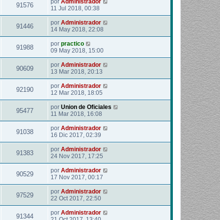
por
Administrador
91576
11 Jul 2018, 00:38
por
Administrador
91446
14 May 2018, 22:08
por
practico
91988
09 May 2018, 15:00
por
Administrador
90609
13 Mar 2018, 20:13
por
Administrador
92190
12 Mar 2018, 18:05
por
Union de Oficiales
95477
11 Mar 2018, 16:08
por
Administrador
91038
16 Dic 2017, 02:39
por
Administrador
91383
24 Nov 2017, 17:25
por
Administrador
90529
17 Nov 2017, 00:17
por
Administrador
97529
22 Oct 2017, 22:50
por
Administrador
91344
21 Oct 2017, 13:40