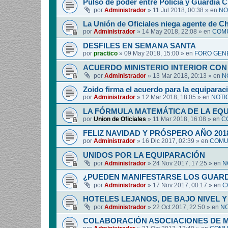
Pulso de poder entre Policía y Guardia Ci
por
Administrador
»
11 Jul 2018, 00:38
» en
NO
La Unión de Oficiales niega agente de C
por
Administrador
»
14 May 2018, 22:08
» en
COMU
DESFILES EN SEMANA SANTA
por
practico
»
09 May 2018, 15:00
» en
FORO GEN
ACUERDO MINISTERIO INTERIOR CON
por
Administrador
»
13 Mar 2018, 20:13
» en
N
Zoido firma el acuerdo para la equipara
por
Administrador
»
12 Mar 2018, 18:05
» en
NOTI
LA FÓRMULA MATEMÁTICA DE LA EQ
por
Union de Oficiales
»
11 Mar 2018, 16:08
» en
C
FELIZ NAVIDAD Y PRÓSPERO AÑO 201
por
Administrador
»
16 Dic 2017, 02:39
» en
COMUN
UNIDOS POR LA EQUIPARACIÓN
por
Administrador
»
24 Nov 2017, 17:25
» en
N
¿PUEDEN MANIFESTARSE LOS GUARDIA
por
Administrador
»
17 Nov 2017, 00:17
» en
C
HOTELES LEJANOS, DE BAJO NIVEL 
por
Administrador
»
22 Oct 2017, 22:50
» en
NO
COLABORACIÓN ASOCIACIONES DE M