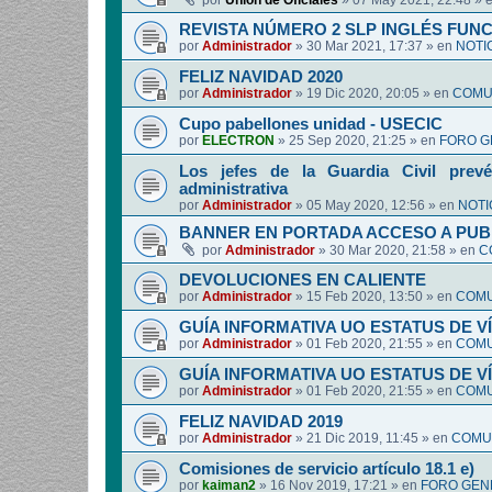
por
Union de Oficiales
»
07 May 2021, 22:48
» 
REVISTA NÚMERO 2 SLP INGLÉS FUN
por
Administrador
»
30 Mar 2021, 17:37
» en
NOTI
FELIZ NAVIDAD 2020
por
Administrador
»
19 Dic 2020, 20:05
» en
COMUN
Cupo pabellones unidad - USECIC
por
ELECTRON
»
25 Sep 2020, 21:25
» en
FORO G
Los jefes de la Guardia Civil prevé
administrativa
por
Administrador
»
05 May 2020, 12:56
» en
NOTI
BANNER EN PORTADA ACCESO A PUB
por
Administrador
»
30 Mar 2020, 21:58
» en
C
DEVOLUCIONES EN CALIENTE
por
Administrador
»
15 Feb 2020, 13:50
» en
COMU
GUÍA INFORMATIVA UO ESTATUS DE 
por
Administrador
»
01 Feb 2020, 21:55
» en
COMU
GUÍA INFORMATIVA UO ESTATUS DE 
por
Administrador
»
01 Feb 2020, 21:55
» en
COMU
FELIZ NAVIDAD 2019
por
Administrador
»
21 Dic 2019, 11:45
» en
COMUN
Comisiones de servicio artículo 18.1 e)
por
kaiman2
»
16 Nov 2019, 17:21
» en
FORO GEN