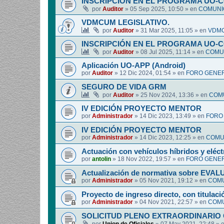
INSCRIPCIÓN EN EL PROGRAMA UO-
por
Auditor
»
05 Sep 2025, 10:50
» en
COMUNIC
VDMCUM LEGISLATIVO.
por
Auditor
»
31 Mar 2025, 11:05
» en
VDMC
INSCRIPCIÓN EN EL PROGRAMA UO-
por
Auditor
»
08 Jul 2025, 11:14
» en
COMUN
Aplicación UO-APP (Android)
por
Auditor
»
12 Dic 2024, 01:54
» en
FORO GENER
SEGURO DE VIDA GRM
por
Auditor
»
25 Nov 2024, 13:36
» en
COMU
IV EDICIÓN PROYECTO MENTOR
por
Administrador
»
14 Dic 2023, 13:49
» en
FORO
IV EDICIÓN PROYECTO MENTOR
por
Administrador
»
14 Dic 2023, 12:25
» en
COMUN
Actuación con vehículos híbridos y eléct
por
antolin
»
18 Nov 2022, 19:57
» en
FORO GENER
Actualización de normativa sobre EV
por
Administrador
»
05 Nov 2021, 19:12
» en
COMU
Proyecto de ingreso directo, con titulació
por
Administrador
»
04 Nov 2021, 22:57
» en
COMU
SOLICITUD PLENO EXTRAORDINARIO