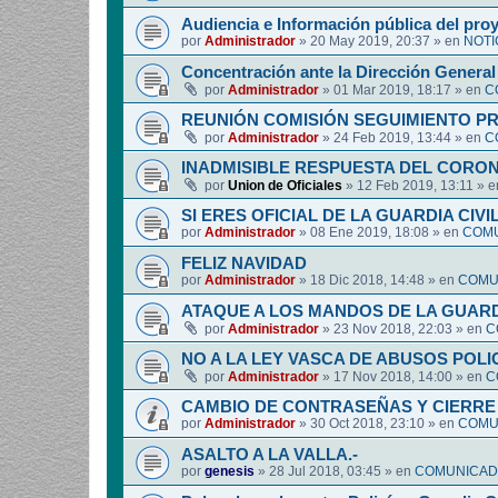
Audiencia e Información pública del pro
por
Administrador
»
20 May 2019, 20:37
» en
NOTI
Concentración ante la Dirección General 
por
Administrador
»
01 Mar 2019, 18:17
» en
C
REUNIÓN COMISIÓN SEGUIMIENTO P
por
Administrador
»
24 Feb 2019, 13:44
» en
C
INADMISIBLE RESPUESTA DEL CORO
por
Union de Oficiales
»
12 Feb 2019, 13:11
» 
SI ERES OFICIAL DE LA GUARDIA CIVI
por
Administrador
»
08 Ene 2019, 18:08
» en
COMU
FELIZ NAVIDAD
por
Administrador
»
18 Dic 2018, 14:48
» en
COMUN
ATAQUE A LOS MANDOS DE LA GUARDI
por
Administrador
»
23 Nov 2018, 22:03
» en
C
NO A LA LEY VASCA DE ABUSOS POLI
por
Administrador
»
17 Nov 2018, 14:00
» en
C
CAMBIO DE CONTRASEÑAS Y CIERRE 
por
Administrador
»
30 Oct 2018, 23:10
» en
COMUN
ASALTO A LA VALLA.-
por
genesis
»
28 Jul 2018, 03:45
» en
COMUNICADO