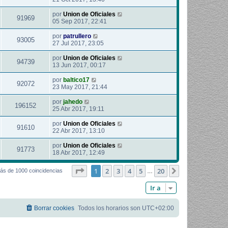
por
Union de Oficiales
91969
05 Sep 2017, 22:41
por
patrullero
93005
27 Jul 2017, 23:05
por
Union de Oficiales
94739
13 Jun 2017, 00:17
por
baltico17
92072
23 May 2017, 21:44
por
jahedo
196152
25 Abr 2017, 19:11
por
Union de Oficiales
91610
22 Abr 2017, 13:10
por
Union de Oficiales
91773
18 Abr 2017, 12:49
Página
1
de
20
1
2
3
4
5
20
Siguiente
ás de 1000 coincidencias
…
Ir a
Borrar cookies
Todos los horarios son
UTC+02:00