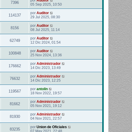
por
Auditor
7396
05 Sep 2025, 10:50
por
Auditor
114137
29 Jul 2025, 08:30
por
Auditor
8156
08 Jul 2025, 11:14
por
Auditor
62749
12 Dic 2024, 01:54
por
Auditor
100848
25 Nov 2024, 13:36
por
Administrador
176662
14 Dic 2023, 13:49
por
Administrador
76632
14 Dic 2023, 12:25
por
antolin
119567
18 Nov 2022, 19:57
por
Administrador
81662
05 Nov 2021, 19:12
por
Administrador
81930
04 Nov 2021, 22:57
por
Union de Oficiales
83235
07 May 2021, 22:48