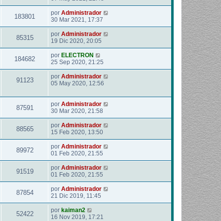
por
Administrador
183801
30 Mar 2021, 17:37
por
Administrador
85315
19 Dic 2020, 20:05
por
ELECTRON
184682
25 Sep 2020, 21:25
por
Administrador
91123
05 May 2020, 12:56
por
Administrador
87591
30 Mar 2020, 21:58
por
Administrador
88565
15 Feb 2020, 13:50
por
Administrador
89972
01 Feb 2020, 21:55
por
Administrador
91519
01 Feb 2020, 21:55
por
Administrador
87854
21 Dic 2019, 11:45
por
kaiman2
52422
16 Nov 2019, 17:21