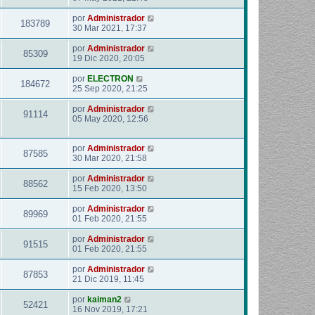
por
Administrador
183789
30 Mar 2021, 17:37
por
Administrador
85309
19 Dic 2020, 20:05
por
ELECTRON
184672
25 Sep 2020, 21:25
por
Administrador
91114
05 May 2020, 12:56
por
Administrador
87585
30 Mar 2020, 21:58
por
Administrador
88562
15 Feb 2020, 13:50
por
Administrador
89969
01 Feb 2020, 21:55
por
Administrador
91515
01 Feb 2020, 21:55
por
Administrador
87853
21 Dic 2019, 11:45
por
kaiman2
52421
16 Nov 2019, 17:21