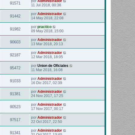
por
Administrador
91571
11 Jul 2018, 00:38
por
Administrador
91442
14 May 2018, 22:08
por
practico
91982
09 May 2018, 15:00
por
Administrador
90603
13 Mar 2018, 20:13
por
Administrador
92187
12 Mar 2018, 18:05
por
Union de Oficiales
95472
11 Mar 2018, 16:08
por
Administrador
91033
16 Dic 2017, 02:39
por
Administrador
91381
24 Nov 2017, 17:25
por
Administrador
90523
17 Nov 2017, 00:17
por
Administrador
97517
22 Oct 2017, 22:50
por
Administrador
91341
21 Oct 2017, 13:40