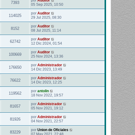
por
Auditor
7393
05 Sep 2025, 10:50
por
Auditor
114025
29 Jul 2025, 08:30
por
Auditor
8152
08 Jul 2025, 11:14
por
Auditor
62742
12 Dic 2024, 01:54
por
Auditor
100669
25 Nov 2024, 13:36
por
Administrador
176650
14 Dic 2023, 13:49
por
Administrador
76622
14 Dic 2023, 12:25
por
antolin
119562
18 Nov 2022, 19:57
por
Administrador
81657
05 Nov 2021, 19:12
por
Administrador
81926
04 Nov 2021, 22:57
por
Union de Oficiales
83229
07 May 2021, 22:48