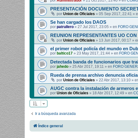
por
Administrador
»
21 Oct 2017, 13:40
» en
COMUN
PRESENTACIÓN DOCUMENTO SECRET
por
Union de Oficiales
»
05 Sep 2017, 22:41
» 
Se han cargado los DAOS
por
patrullero
»
27 Jul 2017, 23:05
» en
FORO GEN
REUNION REPRESENTANTES UO CON 
por
Union de Oficiales
»
13 Jun 2017, 00:17
» 
el primer robot policía del mundo en Dub
por
baltico17
»
23 May 2017, 21:44
» en
FORO GEN
Detectada banda de funcionarios que tra
por
jahedo
»
25 Abr 2017, 19:11
» en
FORO GENERA
Rueda de prensa archivo denuncia oficia
por
Union de Oficiales
»
22 Abr 2017, 13:10
» e
AUGC contra la instalación de armeros 
por
Union de Oficiales
»
18 Abr 2017, 12:49
» en
CO
Ir a búsqueda avanzada
Índice general