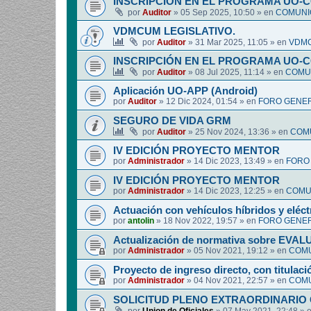
INSCRIPCIÓN EN EL PROGRAMA UO-
por
Auditor
»
05 Sep 2025, 10:50
» en
COMUNIC
VDMCUM LEGISLATIVO.
por
Auditor
»
31 Mar 2025, 11:05
» en
VDMC
INSCRIPCIÓN EN EL PROGRAMA UO-
por
Auditor
»
08 Jul 2025, 11:14
» en
COMUN
Aplicación UO-APP (Android)
por
Auditor
»
12 Dic 2024, 01:54
» en
FORO GENER
SEGURO DE VIDA GRM
por
Auditor
»
25 Nov 2024, 13:36
» en
COMU
IV EDICIÓN PROYECTO MENTOR
por
Administrador
»
14 Dic 2023, 13:49
» en
FORO
IV EDICIÓN PROYECTO MENTOR
por
Administrador
»
14 Dic 2023, 12:25
» en
COMUN
Actuación con vehículos híbridos y eléct
por
antolin
»
18 Nov 2022, 19:57
» en
FORO GENER
Actualización de normativa sobre EV
por
Administrador
»
05 Nov 2021, 19:12
» en
COMU
Proyecto de ingreso directo, con titulació
por
Administrador
»
04 Nov 2021, 22:57
» en
COMU
SOLICITUD PLENO EXTRAORDINARIO