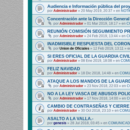
Audiencia e Información pública del pro
por
Administrador
»
20 May 2019, 20:37
» en
NOTI
Concentración ante la Dirección General 
por
Administrador
»
01 Mar 2019, 18:17
» en
C
REUNIÓN COMISIÓN SEGUIMIENTO P
por
Administrador
»
24 Feb 2019, 13:44
» en
C
INADMISIBLE RESPUESTA DEL CORO
por
Union de Oficiales
»
12 Feb 2019, 13:11
» 
SI ERES OFICIAL DE LA GUARDIA CIVI
por
Administrador
»
08 Ene 2019, 18:08
» en
COMU
FELIZ NAVIDAD
por
Administrador
»
18 Dic 2018, 14:48
» en
COMUN
ATAQUE A LOS MANDOS DE LA GUARDI
por
Administrador
»
23 Nov 2018, 22:03
» en
C
NO A LA LEY VASCA DE ABUSOS POLI
por
Administrador
»
17 Nov 2018, 14:00
» en
C
CAMBIO DE CONTRASEÑAS Y CIERRE 
por
Administrador
»
30 Oct 2018, 23:10
» en
COMUN
ASALTO A LA VALLA.-
por
genesis
»
28 Jul 2018, 03:45
» en
COMUNICADO