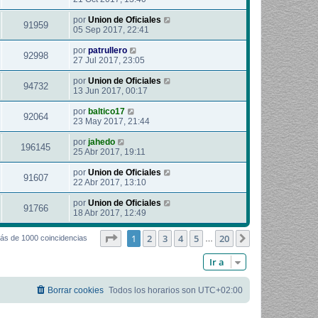
por
Union de Oficiales
91959
05 Sep 2017, 22:41
por
patrullero
92998
27 Jul 2017, 23:05
por
Union de Oficiales
94732
13 Jun 2017, 00:17
por
baltico17
92064
23 May 2017, 21:44
por
jahedo
196145
25 Abr 2017, 19:11
por
Union de Oficiales
91607
22 Abr 2017, 13:10
por
Union de Oficiales
91766
18 Abr 2017, 12:49
Página
1
de
20
1
2
3
4
5
20
Siguiente
ás de 1000 coincidencias
…
Ir a
Borrar cookies
Todos los horarios son
UTC+02:00