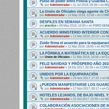
Pulso de poder entre Policía y Guardia Ci
por
Administrador
»
11 Jul 2018, 00:38
» en
NO
La Unión de Oficiales niega agente de C
por
Administrador
»
14 May 2018, 22:08
» en
COMU
DESFILES EN SEMANA SANTA
por
practico
»
09 May 2018, 15:00
» en
FORO GEN
ACUERDO MINISTERIO INTERIOR CON
por
Administrador
»
13 Mar 2018, 20:13
» en
N
Zoido firma el acuerdo para la equipara
por
Administrador
»
12 Mar 2018, 18:05
» en
NOTI
LA FÓRMULA MATEMÁTICA DE LA EQ
por
Union de Oficiales
»
11 Mar 2018, 16:08
» en
C
FELIZ NAVIDAD Y PRÓSPERO AÑO 201
por
Administrador
»
16 Dic 2017, 02:39
» en
COMUN
UNIDOS POR LA EQUIPARACIÓN
por
Administrador
»
24 Nov 2017, 17:25
» en
N
¿PUEDEN MANIFESTARSE LOS GUARDIA
por
Administrador
»
17 Nov 2017, 00:17
» en
C
HOTELES LEJANOS, DE BAJO NIVEL 
por
Administrador
»
22 Oct 2017, 22:50
» en
NO
COLABORACIÓN ASOCIACIONES DE M