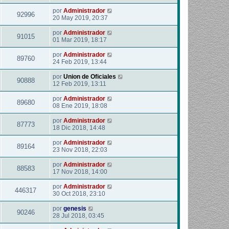
por
Administrador
92996
20 May 2019, 20:37
por
Administrador
91015
01 Mar 2019, 18:17
por
Administrador
89760
24 Feb 2019, 13:44
por
Union de Oficiales
90888
12 Feb 2019, 13:11
por
Administrador
89680
08 Ene 2019, 18:08
por
Administrador
87773
18 Dic 2018, 14:48
por
Administrador
89164
23 Nov 2018, 22:03
por
Administrador
88583
17 Nov 2018, 14:00
por
Administrador
446317
30 Oct 2018, 23:10
por
genesis
90246
28 Jul 2018, 03:45