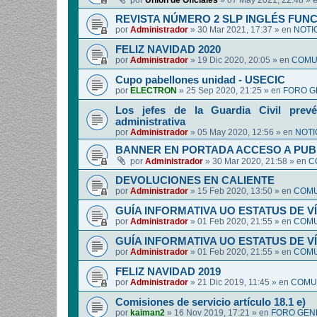
por
Union de Oficiales
»
07 May 2021, 22:48
» 
REVISTA NÚMERO 2 SLP INGLÉS FUN
por
Administrador
»
30 Mar 2021, 17:37
» en
NOTI
FELIZ NAVIDAD 2020
por
Administrador
»
19 Dic 2020, 20:05
» en
COMUN
Cupo pabellones unidad - USECIC
por
ELECTRON
»
25 Sep 2020, 21:25
» en
FORO G
Los jefes de la Guardia Civil prevé
administrativa
por
Administrador
»
05 May 2020, 12:56
» en
NOTI
BANNER EN PORTADA ACCESO A PUB
por
Administrador
»
30 Mar 2020, 21:58
» en
C
DEVOLUCIONES EN CALIENTE
por
Administrador
»
15 Feb 2020, 13:50
» en
COMU
GUÍA INFORMATIVA UO ESTATUS DE 
por
Administrador
»
01 Feb 2020, 21:55
» en
COMU
GUÍA INFORMATIVA UO ESTATUS DE 
por
Administrador
»
01 Feb 2020, 21:55
» en
COMU
FELIZ NAVIDAD 2019
por
Administrador
»
21 Dic 2019, 11:45
» en
COMUN
Comisiones de servicio artículo 18.1 e)
por
kaiman2
»
16 Nov 2019, 17:21
» en
FORO GEN