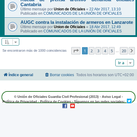
Cantabria
Último mensaje por
Union de Oficiales
«
22 Abr 2017, 13:10
Publicado en
COMUNICADOS DE LA UNIÓN DE OFICIALES
AUGC contra la instalación de armeros en Lanzarote
Último mensaje por
Union de Oficiales
«
18 Abr 2017, 12:49
Publicado en
COMUNICADOS DE LA UNIÓN DE OFICIALES
Página
1
de
20
1
2
3
4
5
20
Se encontraron más de 1000 coincidencias
…
Ir a
Índice general
Borrar cookies
Todos los horarios son
UTC+02:00
© Unión de Oficiales Guardia Civil Profesional (2013) -
Aviso Legal
-
Política de Privacidad
-
Política de Cookies
- Síguenos en las redes sociales: