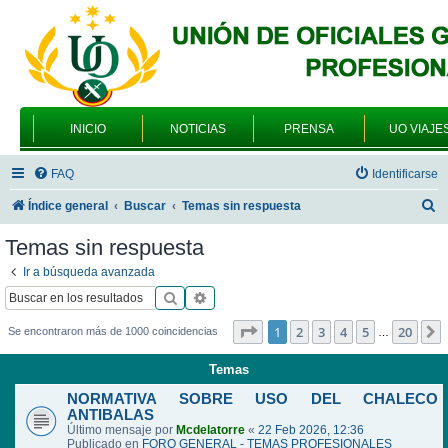
INICIO
NOTICIAS
PRENSA
UO VIAJE
FAQ
Identificarse
B
Índice general
Buscar
Temas sin respuesta
u
Temas sin respuesta
s
Ir a búsqueda avanzada
c
Buscar
Búsqueda avanzada
a
Página
1
de
20
1
2
3
4
5
20
Se encontraron más de 1000 coincidencias
…
r
Temas
NORMATIVA SOBRE USO DEL CHALECO
ANTIBALAS
Último mensaje por
Mcdelatorre
«
22 Feb 2026, 12:36
Publicado en
FORO GENERAL - TEMAS PROFESIONALES