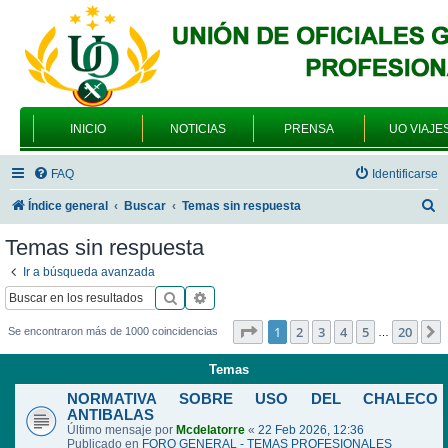
INICIO
NOTICIAS
PRENSA
UO VIAJE
FAQ
Identificarse
B
Índice general
Buscar
Temas sin respuesta
u
Temas sin respuesta
s
Ir a búsqueda avanzada
c
Buscar
Búsqueda avanzada
a
Página
1
de
20
1
2
3
4
5
20
Se encontraron más de 1000 coincidencias
…
r
Temas
NORMATIVA SOBRE USO DEL CHALECO
ANTIBALAS
Último mensaje por
Mcdelatorre
«
22 Feb 2026, 12:36
Publicado en
FORO GENERAL - TEMAS PROFESIONALES