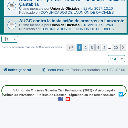
Cantabria
Último mensaje por
Union de Oficiales
«
22 Abr 2017, 13:10
Publicado en
COMUNICADOS DE LA UNIÓN DE OFICIALES
AUGC contra la instalación de armeros en Lanzarote
Último mensaje por
Union de Oficiales
«
18 Abr 2017, 12:49
Publicado en
COMUNICADOS DE LA UNIÓN DE OFICIALES
Página
1
de
20
1
2
3
4
5
20
Se encontraron más de 1000 coincidencias
…
Ir a
Índice general
Borrar cookies
Todos los horarios son
UTC+02:00
© Unión de Oficiales Guardia Civil Profesional (2013) -
Aviso Legal
-
Política de Privacidad
-
Política de Cookies
- Síguenos en las redes sociales: