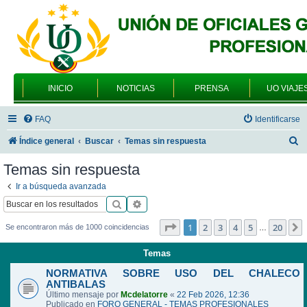
INICIO
NOTICIAS
PRENSA
UO VIAJE
FAQ
Identificarse
B
Índice general
Buscar
Temas sin respuesta
u
Temas sin respuesta
s
Ir a búsqueda avanzada
c
Buscar
Búsqueda avanzada
a
Página
1
de
20
1
2
3
4
5
20
Se encontraron más de 1000 coincidencias
…
r
Temas
NORMATIVA SOBRE USO DEL CHALECO
ANTIBALAS
Último mensaje por
Mcdelatorre
«
22 Feb 2026, 12:36
Publicado en
FORO GENERAL - TEMAS PROFESIONALES