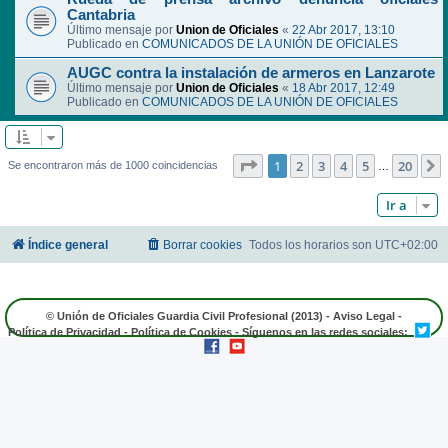
Cantabria
Último mensaje por
Union de Oficiales
«
22 Abr 2017, 13:10
Publicado en
COMUNICADOS DE LA UNIÓN DE OFICIALES
AUGC contra la instalación de armeros en Lanzarote
Último mensaje por
Union de Oficiales
«
18 Abr 2017, 12:49
Publicado en
COMUNICADOS DE LA UNIÓN DE OFICIALES
Página
1
de
20
1
2
3
4
5
20
Se encontraron más de 1000 coincidencias
…
Ir a
Índice general
Borrar cookies
Todos los horarios son
UTC+02:00
© Unión de Oficiales Guardia Civil Profesional (2013) -
Aviso Legal
-
Política de Privacidad
-
Política de Cookies
- Síguenos en las redes sociales: