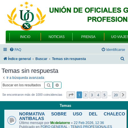
INICIO
NOTICIAS
PRENSA
UO VIAJE
FAQ
Identificarse
B
Índice general
Buscar
Temas sin respuesta
u
Temas sin respuesta
s
Ir a búsqueda avanzada
c
Buscar
Búsqueda avanzada
a
Página
1
de
20
1
2
3
4
5
20
Se encontraron más de 1000 coincidencias
…
r
Temas
NORMATIVA SOBRE USO DEL CHALECO
ANTIBALAS
Último mensaje por
Mcdelatorre
«
22 Feb 2026, 12:36
Publicado en
FORO GENERAL - TEMAS PROFESIONALES