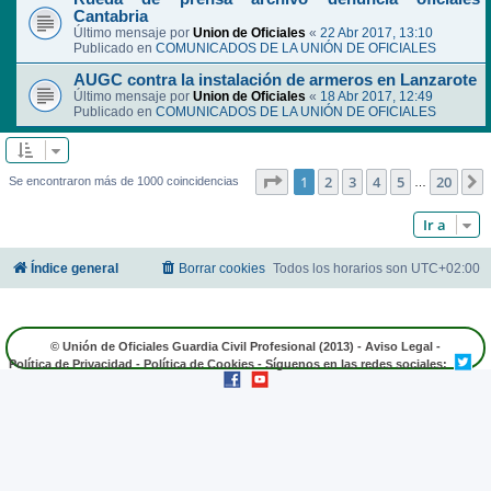
Cantabria
Último mensaje por
Union de Oficiales
«
22 Abr 2017, 13:10
Publicado en
COMUNICADOS DE LA UNIÓN DE OFICIALES
AUGC contra la instalación de armeros en Lanzarote
Último mensaje por
Union de Oficiales
«
18 Abr 2017, 12:49
Publicado en
COMUNICADOS DE LA UNIÓN DE OFICIALES
Página
1
de
20
1
2
3
4
5
20
Se encontraron más de 1000 coincidencias
…
Ir a
Índice general
Borrar cookies
Todos los horarios son
UTC+02:00
© Unión de Oficiales Guardia Civil Profesional (2013) -
Aviso Legal
-
Política de Privacidad
-
Política de Cookies
- Síguenos en las redes sociales: