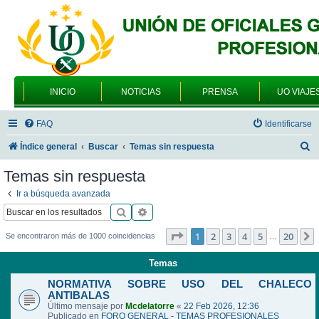
INICIO
NOTICIAS
PRENSA
UO VIAJE
FAQ
Identificarse
B
Índice general
Buscar
Temas sin respuesta
u
Temas sin respuesta
s
Ir a búsqueda avanzada
c
Buscar
Búsqueda avanzada
a
Página
1
de
20
1
2
3
4
5
20
Se encontraron más de 1000 coincidencias
…
r
Temas
NORMATIVA SOBRE USO DEL CHALECO
ANTIBALAS
Último mensaje por
Mcdelatorre
«
22 Feb 2026, 12:36
Publicado en
FORO GENERAL - TEMAS PROFESIONALES