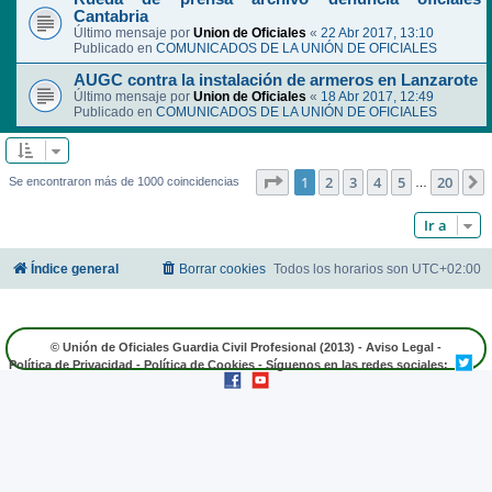
Cantabria
Último mensaje por
Union de Oficiales
«
22 Abr 2017, 13:10
Publicado en
COMUNICADOS DE LA UNIÓN DE OFICIALES
AUGC contra la instalación de armeros en Lanzarote
Último mensaje por
Union de Oficiales
«
18 Abr 2017, 12:49
Publicado en
COMUNICADOS DE LA UNIÓN DE OFICIALES
Página
1
de
20
1
2
3
4
5
20
Se encontraron más de 1000 coincidencias
…
Ir a
Índice general
Borrar cookies
Todos los horarios son
UTC+02:00
© Unión de Oficiales Guardia Civil Profesional (2013) -
Aviso Legal
-
Política de Privacidad
-
Política de Cookies
- Síguenos en las redes sociales: