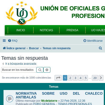
INICIO
NOTICIAS
PRENSA
UO VIAJE
FAQ
Identificarse
B
Índice general
Buscar
Temas sin respuesta
u
Temas sin respuesta
s
Ir a búsqueda avanzada
c
Buscar
Búsqueda avanzada
a
Página
1
de
20
1
2
3
4
5
20
Se encontraron más de 1000 coincidencias
…
r
Temas
NORMATIVA SOBRE USO DEL CHALECO
ANTIBALAS
Último mensaje por
Mcdelatorre
«
22 Feb 2026, 12:36
Publicado en
FORO GENERAL - TEMAS PROFESIONALES