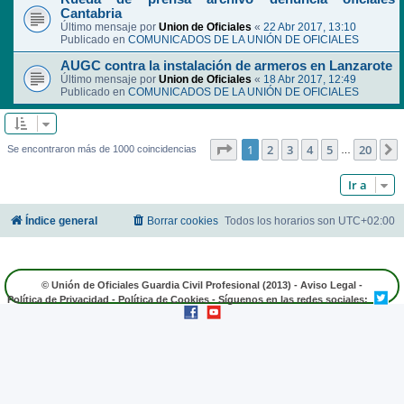
Cantabria
Último mensaje por
Union de Oficiales
«
22 Abr 2017, 13:10
Publicado en
COMUNICADOS DE LA UNIÓN DE OFICIALES
AUGC contra la instalación de armeros en Lanzarote
Último mensaje por
Union de Oficiales
«
18 Abr 2017, 12:49
Publicado en
COMUNICADOS DE LA UNIÓN DE OFICIALES
Página
1
de
20
1
2
3
4
5
20
Se encontraron más de 1000 coincidencias
…
Ir a
Índice general
Borrar cookies
Todos los horarios son
UTC+02:00
© Unión de Oficiales Guardia Civil Profesional (2013) -
Aviso Legal
-
Política de Privacidad
-
Política de Cookies
- Síguenos en las redes sociales: