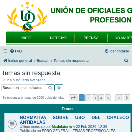
INICIO
NOTICIAS
PRENSA
UO VIAJE
FAQ
Identificarse
B
Índice general
Buscar
Temas sin respuesta
u
Temas sin respuesta
s
Ir a búsqueda avanzada
c
Buscar
Búsqueda avanzada
a
Página
1
de
20
1
2
3
4
5
20
Se encontraron más de 1000 coincidencias
…
r
Temas
NORMATIVA SOBRE USO DEL CHALECO
ANTIBALAS
Último mensaje por
Mcdelatorre
«
22 Feb 2026, 12:36
Publicado en
FORO GENERAL - TEMAS PROFESIONALES