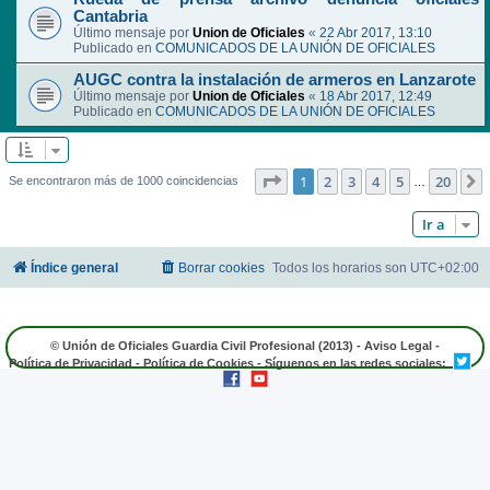
Cantabria
Último mensaje por
Union de Oficiales
«
22 Abr 2017, 13:10
Publicado en
COMUNICADOS DE LA UNIÓN DE OFICIALES
AUGC contra la instalación de armeros en Lanzarote
Último mensaje por
Union de Oficiales
«
18 Abr 2017, 12:49
Publicado en
COMUNICADOS DE LA UNIÓN DE OFICIALES
Página
1
de
20
1
2
3
4
5
20
Se encontraron más de 1000 coincidencias
…
Ir a
Índice general
Borrar cookies
Todos los horarios son
UTC+02:00
© Unión de Oficiales Guardia Civil Profesional (2013) -
Aviso Legal
-
Política de Privacidad
-
Política de Cookies
- Síguenos en las redes sociales: